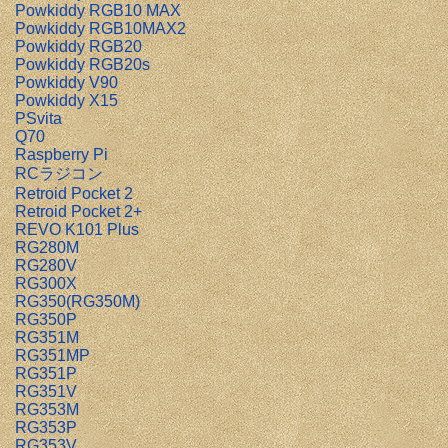
Powkiddy RGB10 MAX
Powkiddy RGB10MAX2
Powkiddy RGB20
Powkiddy RGB20s
Powkiddy V90
Powkiddy X15
PSvita
Q70
Raspberry Pi
RCラジコン
Retroid Pocket 2
Retroid Pocket 2+
REVO K101 Plus
RG280M
RG280V
RG300X
RG350(RG350M)
RG350P
RG351M
RG351MP
RG351P
RG351V
RG353M
RG353P
RG353V