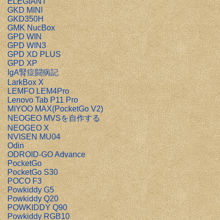
ELEGIANT
GKD MINI
GKD350H
GMK NucBox
GPD WIN
GPD WIN3
GPD XD PLUS
GPD XP
IgA腎症闘病記
LarkBox X
LEMFO LEM4Pro
Lenovo Tab P11 Pro
MIYOO MAX(PocketGo V2)
NEOGEO MVSを自作する
NEOGEO X
NVISEN MU04
Odin
ODROID-GO Advance
PocketGo
PocketGo S30
POCO F3
Powkiddy G5
Powkiddy Q20
POWKIDDY Q90
Powkiddy RGB10