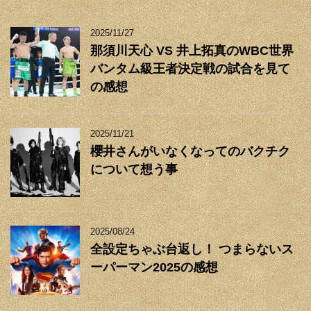
2025/11/27
那須川天心 VS 井上拓真のWBC世界
バンタム級王者決定戦の試合を見て
の感想
2025/11/21
櫻井さんがいなくなってのバクチク
について想う事
2025/08/24
全設定ちゃぶ台返し！ つまらないス
ーパーマン2025の感想