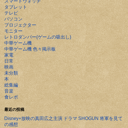
スマートウォッチ
タブレット
テレビ
パソコン
プロジェクター
モニター
レトロダンパー(ゲームの吸出し)
中華ゲーム機
中華ゲーム機 色々掲示板
家電
日常
映画
未分類
本
総集編
音楽
食レポ
最近の投稿
Disney+放映の真田広之主演 ドラマ SHOGUN 将軍を見て
の感想