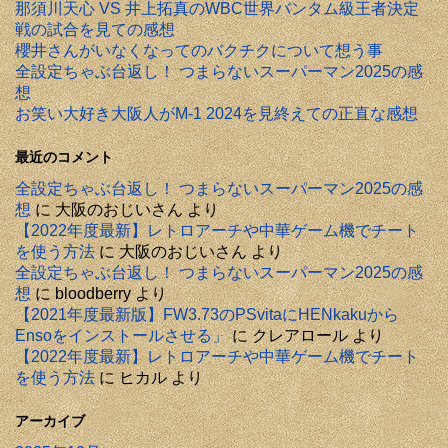
那須川天心 VS 井上拓真のWBC世界バンタム級王者決定
戦の試合を見ての感想
櫻井さんがいなくなってのバクチクについて想う事
全設定ちゃぶ台返し！ つまらないスーパーマン2025の感
想
お笑い大好き大阪人がM-1 2024を見終えての正直な感想
最近のコメント
全設定ちゃぶ台返し！ つまらないスーパーマン2025の感
想
に
大阪のおじいさん
より
【2022年度最新】レトロアーチや中華ゲーム機でチート
を使う方法
に
大阪のおじいさん
より
全設定ちゃぶ台返し！ つまらないスーパーマン2025の感
想
に
bloodberry
より
【2021年度最新版】FW3.73のPSvitaにHENkakuから
Ensoをインストールさせる」
に
クレアロール
より
【2022年度最新】レトロアーチや中華ゲーム機でチート
を使う方法
に
ヒカル
より
アーカイブ