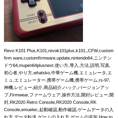
Revo K101 Plus,K101,revok101plus,k101,,CFW,custom
firm ware,customfirmware,update,nintendo64,ニンテン
ドウ64,mupen64plusnext,使い方,導入,方法,説明,写真,
初心者,やり方,whatsko,中華ゲーム機,エミュレータ,エ
ミュ,エミュレーター,携帯ゲーム機,携帯ゲーム,rs-97,
神機,レビュー,紹介,商品紹介,ハック,バージョンアッ
プ,Firmwear,ファームウェア,操作方法,開封レビュー,開
封,RK2020 Retro Console,RK2020 Console,RK
Console,emuelec,起動確認,動作確認,ゲームデータの入
れ方,データ転送,ゲームの入れ方,ゲームの追加,How to