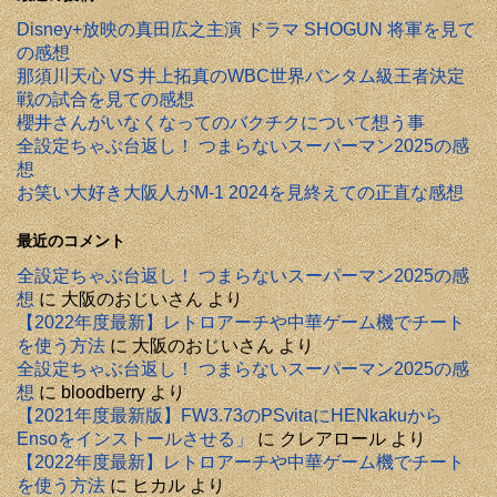
Disney+放映の真田広之主演 ドラマ SHOGUN 将軍を見て
の感想
那須川天心 VS 井上拓真のWBC世界バンタム級王者決定
戦の試合を見ての感想
櫻井さんがいなくなってのバクチクについて想う事
全設定ちゃぶ台返し！ つまらないスーパーマン2025の感
想
お笑い大好き大阪人がM-1 2024を見終えての正直な感想
最近のコメント
全設定ちゃぶ台返し！ つまらないスーパーマン2025の感
想
に
大阪のおじいさん
より
【2022年度最新】レトロアーチや中華ゲーム機でチート
を使う方法
に
大阪のおじいさん
より
全設定ちゃぶ台返し！ つまらないスーパーマン2025の感
想
に
bloodberry
より
【2021年度最新版】FW3.73のPSvitaにHENkakuから
Ensoをインストールさせる」
に
クレアロール
より
【2022年度最新】レトロアーチや中華ゲーム機でチート
を使う方法
に
ヒカル
より