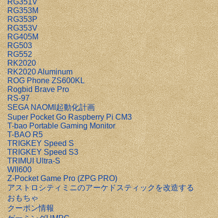
RG351V
RG353M
RG353P
RG353V
RG405M
RG503
RG552
RK2020
RK2020 Aluminum
ROG Phone ZS600KL
Rogbid Brave Pro
RS-97
SEGA NAOMI起動化計画
Super Pocket Go Raspberry Pi CM3
T-bao Portable Gaming Monitor
T-BAO R5
TRIGKEY Speed S
TRIGKEY Speed S3
TRIMUI Ultra-S
WII600
Z-Pocket Game Pro (ZPG PRO)
アストロシティミニのアーケドスティックを改造する
おもちゃ
クーポン情報