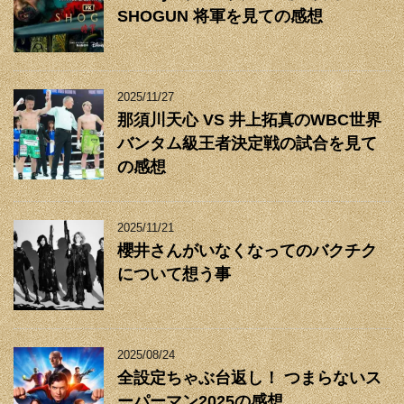
SHOGUN 将軍を見ての感想
2025/11/27
那須川天心 VS 井上拓真のWBC世界
バンタム級王者決定戦の試合を見て
の感想
2025/11/21
櫻井さんがいなくなってのバクチク
について想う事
2025/08/24
全設定ちゃぶ台返し！ つまらないス
ーパーマン2025の感想