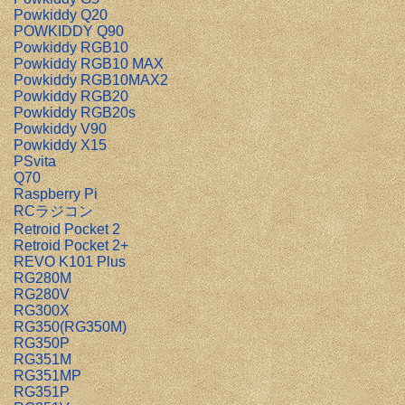
Powkiddy Q20
POWKIDDY Q90
Powkiddy RGB10
Powkiddy RGB10 MAX
Powkiddy RGB10MAX2
Powkiddy RGB20
Powkiddy RGB20s
Powkiddy V90
Powkiddy X15
PSvita
Q70
Raspberry Pi
RCラジコン
Retroid Pocket 2
Retroid Pocket 2+
REVO K101 Plus
RG280M
RG280V
RG300X
RG350(RG350M)
RG350P
RG351M
RG351MP
RG351P