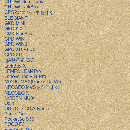
CHUWI GemiBook
CHUWI LarkBox
CPS2のコンパネを作る
ELEGIANT
GKD MINI
GKD350H
GMK NucBox
GPD WIN
GPD WIN3
GPD XD PLUS
GPD XP
IgA腎症闘病記
LarkBox X
LEMFO LEM4Pro
Lenovo Tab P11 Pro
MIYOO MAX(PocketGo V2)
NEOGEO MVSを自作する
NEOGEO X
NVISEN MU04
Odin
ODROID-GO Advance
PocketGo
PocketGo S30
POCO F3
Powkiddy G5