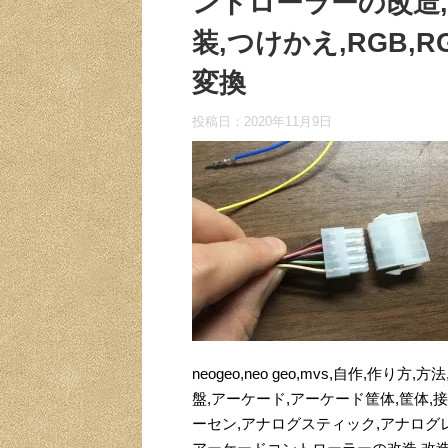
ントローラーの改造,改造
装,つけかえ,RGB,RG
変換
投稿日：
2020年11月9日
neogeo,neo geo,mvs,自作,作り方,方法
盤,アーケード,アーケード筐体,筐体,接
ーセン,アナログスティック,アナログレ