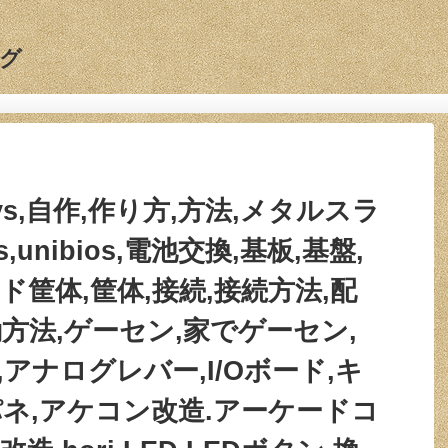
グ
o,mvs,自作,作り方,方法,メタルスラ
ios,unibios,電池交換,基板,基盤,
ド筐体,筐体,接続,接続方法,配
起動方法,ゲーセン,家でゲーセン,
アナログレバー,I/Oボード,キ
ネ,アケコン改造.アーケードコ