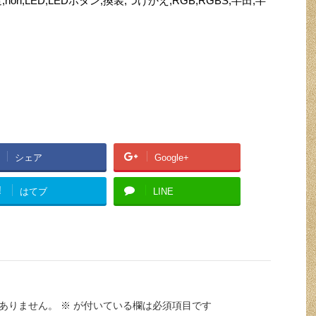
i,LED,LEDボタン,換装,つけかえ,RGB,RGBS,半田,半
シェア
Google+
!
はてブ
LINE
ありません。
※
が付いている欄は必須項目です