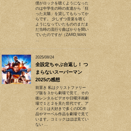
僕がロックを聴くようになった
のは中学生の時の友達から「狂
った太陽」を貸してもらってか
らです。 少しずつ音楽を聴く
ようになっていたもののまだま
だ当時の流行り曲ばかりを聞い
ていたのですが（ZARD,WAN
…
2025/08/24
全設定ちゃぶ台返し！ つ
まらないスーパーマン
2025の感想
前置き 私はクリストファリー
ブ版を３から劇場で見て、その
後レンタルビデオや日曜洋画劇
場で１と２を見た世代です。ア
メコミは大好きで多くのDC作
品やマーベル作品を劇場で見て
います。コミックはほぼ見てい
ない …