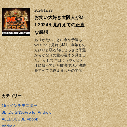
2024/12/29
お笑い大好き大阪人がM-
1 2024を見終えての正直
な感想
ありがたいことに今や予選も
youtubeで見れるM1。今年もの
んびりと寝る前にせっせと予選
からかなりの量の漫才を見まし
た。 そして昨日ようやくビデ
オに撮っていた敗者復活と決勝
をすべて見終えましたので個
…
カテゴリー
15.6インチモニター
8BitDo SN30Pro for Android
ALLDOCUBE Vbook
Android