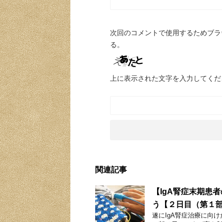
次回のコメントで使用するためブラ
る。
上に表示された文字を入力してくだ
関連記事
【IgA腎症末期患
う【２日目（第１
遂にIgA腎症治療に向