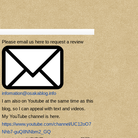
Please email us here to request a review
infomation@osakablog.info
I am also on Youtube at the same time as this
blog, so I can appeal with text and videos.
My YouTube channel is here.
https://www.youtube.com/channel/UC12oO7
Nhb7-guQ8NNbm2_GQ