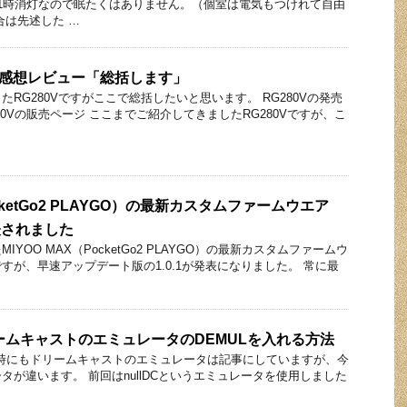
1時消灯なので眠たくはありません。（個室は電気もつけれて自由
合は先述した …
徹底感想レビュー「総括します」
RG280Vですがここで総括したいと思います。 RG280Vの発売
80Vの販売ページ ここまでご紹介してきましたRG280Vですが、こ
ocketGo2 PLAYGO）の最新カスタムファームウエア
発表されました
YOO MAX（PocketGo2 PLAYGO）の最新カスタムファームウ
ONですが、早速アップデート版の1.0.1が発表になりました。 常に最
ドリームキャストのエミュレータのDEMULを入れる方法
Nの時にもドリームキャストのエミュレータは記事にしていますが、今
タが違います。 前回はnullDCというエミュレータを使用しました