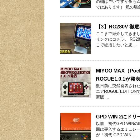
の朝は早いですが夜も2
ではあります） 私の場
【3】RG280V 
ここまで紹介してきました
リンクはコチラ。 RG2
こで総括したいと思 …
MIYOO MAX（P
ROGUE1.0.1が
数日前に突然発表されたMI
エアROGUE EDITI
新版 …
GPD WIN 2に
以前、初代GPD WI
回は導入するエミュレー
が「初代 GPD WIN …