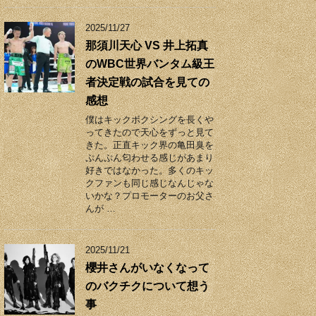
2025/11/27
那須川天心 VS 井上拓真
のWBC世界バンタム級王
者決定戦の試合を見ての
感想
僕はキックボクシングを長くや
ってきたので天心をずっと見て
きた。正直キック界の亀田臭を
ぷんぷん匂わせる感じがあまり
好きではなかった。多くのキッ
クファンも同じ感じなんじゃな
いかな？プロモーターのお父さ
んが …
2025/11/21
櫻井さんがいなくなって
のバクチクについて想う
事