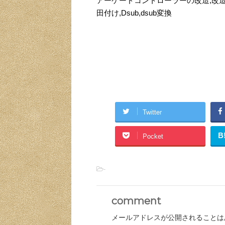
アーケードコントローラーの改造,改造,hor
田付け,Dsub,dsub変換
Twitter
B
Pocket
-
comment
メールアドレスが公開されることは