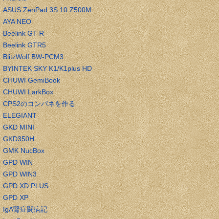
ASUS ZenPad 3S 10 Z500M
AYA NEO
Beelink GT-R
Beelink GTR5
BlitzWolf BW-PCM3
BYINTEK SKY K1/K1plus HD
CHUWI GemiBook
CHUWI LarkBox
CPS2のコンパネを作る
ELEGIANT
GKD MINI
GKD350H
GMK NucBox
GPD WIN
GPD WIN3
GPD XD PLUS
GPD XP
IgA腎症闘病記