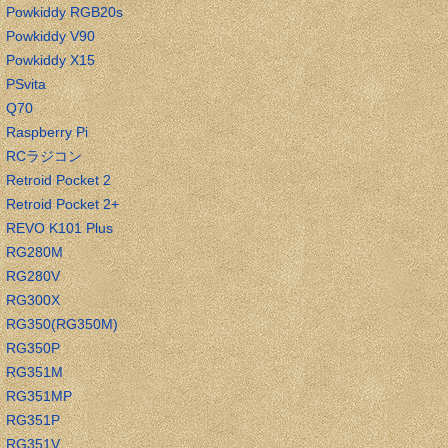
Powkiddy RGB20s
Powkiddy V90
Powkiddy X15
PSvita
Q70
Raspberry Pi
RCラジコン
Retroid Pocket 2
Retroid Pocket 2+
REVO K101 Plus
RG280M
RG280V
RG300X
RG350(RG350M)
RG350P
RG351M
RG351MP
RG351P
RG351V