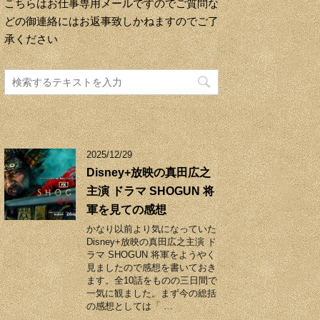
こちらはお仕事専用メールですのでご質問な
どの御連絡にはお返事致しかねますのでご了
承ください
2025/12/29
Disney+放映の真田広之
主演 ドラマ SHOGUN 将
軍を見ての感想
かなり以前より気になっていた
Disney+放映の真田広之主演 ド
ラマ SHOGUN 将軍をようやく
見ましたので感想を書いておき
ます。全10話をものの三日間で
一気に観ました。まず今の総括
の感想としては「 …