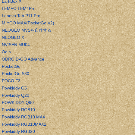
LarkBox X
LEMFO LEM4Pro
Lenovo Tab P11 Pro
MIYOO MAX(PocketGo V2)
NEOGEO MVSを自作する
NEOGEO X
NVISEN MU04
Odin
ODROID-GO Advance
PocketGo
PocketGo S30
POCO F3
Powkiddy G5
Powkiddy Q20
POWKIDDY Q90
Powkiddy RGB10
Powkiddy RGB10 MAX
Powkiddy RGB10MAX2
Powkiddy RGB20