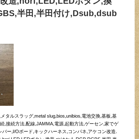
,hori,LED,LEDボタン,換
BS,半田,半田付け,Dsub,dsub
,メタルスラッグ,metal slug,bios,unibios,電池交換,基板,基
続,接続方法,配線,JAMMA,電源,起動方法,ゲーセン,家でゲ
バー,I/Oボード,キックハーネス,コンパネ,アケコン改造.