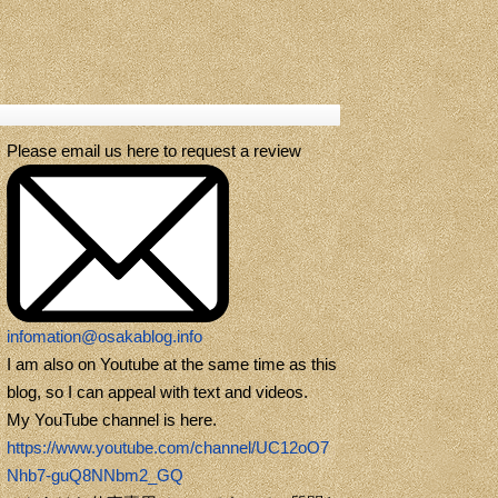
Please email us here to request a review
infomation@osakablog.info
I am also on Youtube at the same time as this
blog, so I can appeal with text and videos.
My YouTube channel is here.
https://www.youtube.com/channel/UC12oO7
Nhb7-guQ8NNbm2_GQ