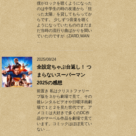
僕がロックを聴くようになった
のは中学生の時の友達から「狂
った太陽」を貸してもらってか
らです。 少しずつ音楽を聴く
ようになっていたもののまだま
だ当時の流行り曲ばかりを聞い
ていたのですが（ZARD,WAN
…
2025/08/24
全設定ちゃぶ台返し！ つ
まらないスーパーマン
2025の感想
前置き 私はクリストファリー
ブ版を３から劇場で見て、その
後レンタルビデオや日曜洋画劇
場で１と２を見た世代です。ア
メコミは大好きで多くのDC作
品やマーベル作品を劇場で見て
います。コミックはほぼ見てい
ない …