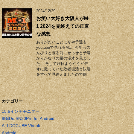
2024/12/29
お笑い大好き大阪人がM-
1 2024を見終えての正直
な感想
ありがたいことに今や予選も
youtubeで見れるM1。今年もの
んびりと寝る前にせっせと予選
からかなりの量の漫才を見まし
た。 そして昨日ようやくビデ
オに撮っていた敗者復活と決勝
をすべて見終えましたので個
…
カテゴリー
15.6インチモニター
8BitDo SN30Pro for Android
ALLDOCUBE Vbook
Android