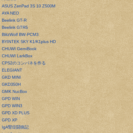
ASUS ZenPad 3S 10 Z500M
AYA NEO
Beelink GT-R
Beelink GTR5
BlitzWolf BW-PCM3
BYINTEK SKY K1/K1plus HD
CHUWI GemiBook
CHUWI LarkBox
CPS2のコンパネを作る
ELEGIANT
GKD MINI
GKD350H
GMK NucBox
GPD WIN
GPD WIN3
GPD XD PLUS
GPD XP
IgA腎症闘病記