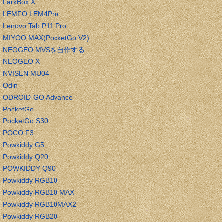
LarkBox X
LEMFO LEM4Pro
Lenovo Tab P11 Pro
MIYOO MAX(PocketGo V2)
NEOGEO MVSを自作する
NEOGEO X
NVISEN MU04
Odin
ODROID-GO Advance
PocketGo
PocketGo S30
POCO F3
Powkiddy G5
Powkiddy Q20
POWKIDDY Q90
Powkiddy RGB10
Powkiddy RGB10 MAX
Powkiddy RGB10MAX2
Powkiddy RGB20