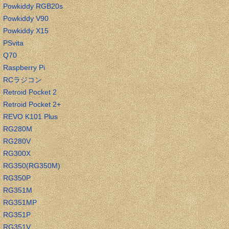
Powkiddy RGB20s
Powkiddy V90
Powkiddy X15
PSvita
Q70
Raspberry Pi
RCラジコン
Retroid Pocket 2
Retroid Pocket 2+
REVO K101 Plus
RG280M
RG280V
RG300X
RG350(RG350M)
RG350P
RG351M
RG351MP
RG351P
RG351V