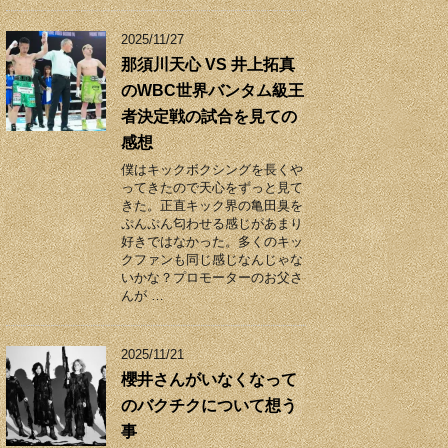
2025/11/27
那須川天心 VS 井上拓真
のWBC世界バンタム級王
者決定戦の試合を見ての
感想
僕はキックボクシングを長くや
ってきたので天心をずっと見て
きた。正直キック界の亀田臭を
ぷんぷん匂わせる感じがあまり
好きではなかった。多くのキッ
クファンも同じ感じなんじゃな
いかな？プロモーターのお父さ
んが …
2025/11/21
櫻井さんがいなくなって
のバクチクについて想う
事