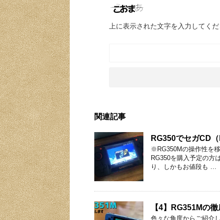
上に表示された文字を入力してくだ
関連記事
RG350でセガCD
※RG350Mの操作性を
RG350を購入予定の方
り、しかもお値段も …
【4】RG351M
色々な角度からご紹介し