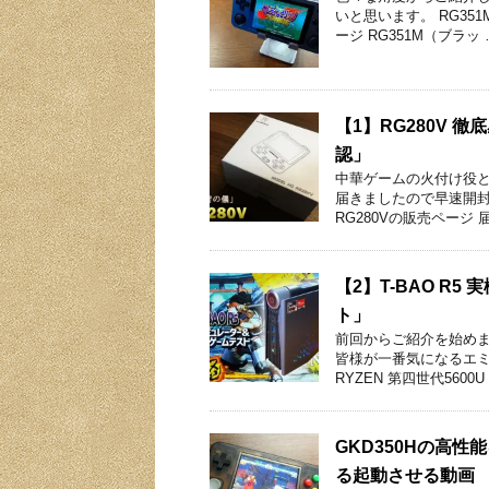
いと思います。 RG35
ージ RG351M（ブラッ 
【1】RG280V
認」
中華ゲームの火付け役とな
届きましたので早速開封
RG280Vの販売ページ 届
【2】T-BAO R
ト」
前回からご紹介を始めま
皆様が一番気になるエミ
RYZEN 第四世代5600U
GKD350Hの高
る起動させる動画