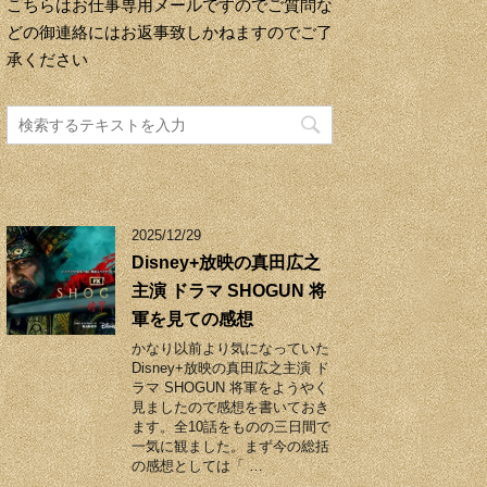
こちらはお仕事専用メールですのでご質問な
どの御連絡にはお返事致しかねますのでご了
承ください
2025/12/29
Disney+放映の真田広之
主演 ドラマ SHOGUN 将
軍を見ての感想
かなり以前より気になっていた
Disney+放映の真田広之主演 ド
ラマ SHOGUN 将軍をようやく
見ましたので感想を書いておき
ます。全10話をものの三日間で
一気に観ました。まず今の総括
の感想としては「 …