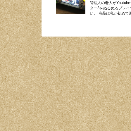
管理人の老人がYoutu
ター3をぬるぬるプレ
い。 商品は私が初めて