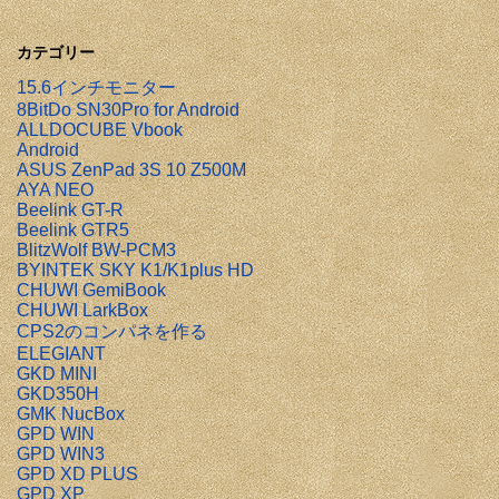
カテゴリー
15.6インチモニター
8BitDo SN30Pro for Android
ALLDOCUBE Vbook
Android
ASUS ZenPad 3S 10 Z500M
AYA NEO
Beelink GT-R
Beelink GTR5
BlitzWolf BW-PCM3
BYINTEK SKY K1/K1plus HD
CHUWI GemiBook
CHUWI LarkBox
CPS2のコンパネを作る
ELEGIANT
GKD MINI
GKD350H
GMK NucBox
GPD WIN
GPD WIN3
GPD XD PLUS
GPD XP