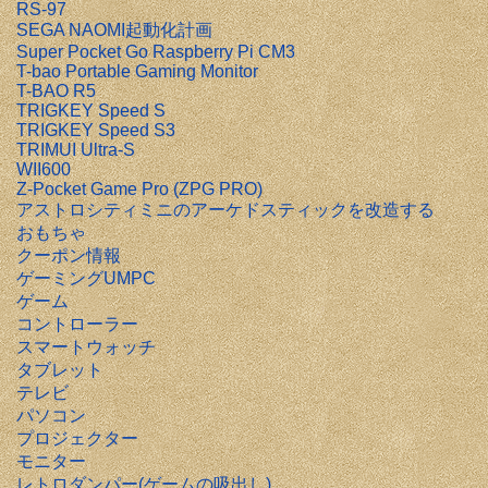
RS-97
SEGA NAOMI起動化計画
Super Pocket Go Raspberry Pi CM3
T-bao Portable Gaming Monitor
T-BAO R5
TRIGKEY Speed S
TRIGKEY Speed S3
TRIMUI Ultra-S
WII600
Z-Pocket Game Pro (ZPG PRO)
アストロシティミニのアーケドスティックを改造する
おもちゃ
クーポン情報
ゲーミングUMPC
ゲーム
コントローラー
スマートウォッチ
タブレット
テレビ
パソコン
プロジェクター
モニター
レトロダンパー(ゲームの吸出し)