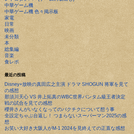
中華ゲーム機
中華ゲーム機 色々掲示板
家電
日常
映画
未分類
本
総集編
音楽
食レポ
最近の投稿
Disney+放映の真田広之主演 ドラマ SHOGUN 将軍を見て
の感想
那須川天心 VS 井上拓真のWBC世界バンタム級王者決定
戦の試合を見ての感想
櫻井さんがいなくなってのバクチクについて想う事
全設定ちゃぶ台返し！ つまらないスーパーマン2025の感
想
お笑い大好き大阪人がM-1 2024を見終えての正直な感想