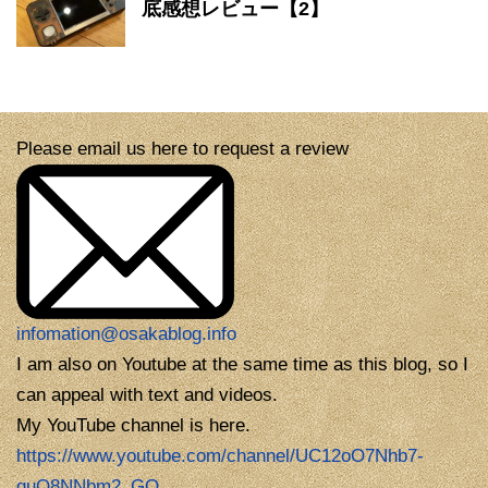
底感想レビュー【2】
Please email us here to request a review
infomation@osakablog.info
I am also on Youtube at the same time as this blog, so I
can appeal with text and videos.
My YouTube channel is here.
https://www.youtube.com/channel/UC12oO7Nhb7-
guQ8NNbm2_GQ