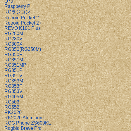
Q70
Raspberry Pi
RCラジコン
Retroid Pocket 2
Retroid Pocket 2+
REVO K101 Plus
RG280M
RG280V
RG300X
RG350(RG350M)
RG350P
RG351M
RG351MP
RG351P
RG351V
RG353M
RG353P
RG353V
RG405M
RG503
RG552
RK2020
RK2020 Aluminum
ROG Phone ZS600KL
Rogbid Brave Pro