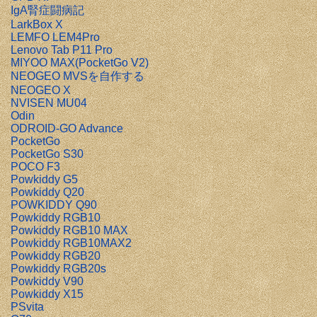
IgA腎症闘病記
LarkBox X
LEMFO LEM4Pro
Lenovo Tab P11 Pro
MIYOO MAX(PocketGo V2)
NEOGEO MVSを自作する
NEOGEO X
NVISEN MU04
Odin
ODROID-GO Advance
PocketGo
PocketGo S30
POCO F3
Powkiddy G5
Powkiddy Q20
POWKIDDY Q90
Powkiddy RGB10
Powkiddy RGB10 MAX
Powkiddy RGB10MAX2
Powkiddy RGB20
Powkiddy RGB20s
Powkiddy V90
Powkiddy X15
PSvita