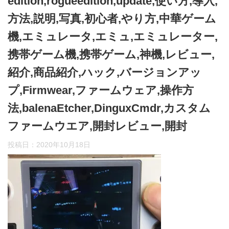
edition,rogueedition,update,使い方,導入,
方法,説明,写真,初心者,やり方,中華ゲーム
機,エミュレータ,エミュ,エミュレーター,
携帯ゲーム機,携帯ゲーム,神機,レビュー,
紹介,商品紹介,ハック,バージョンアッ
プ,Firmwear,ファームウェア,操作方
法,balenaEtcher,DinguxCmdr,カスタム
ファームウエア,開封レビュー,開封
投稿日：
2020年10月18日