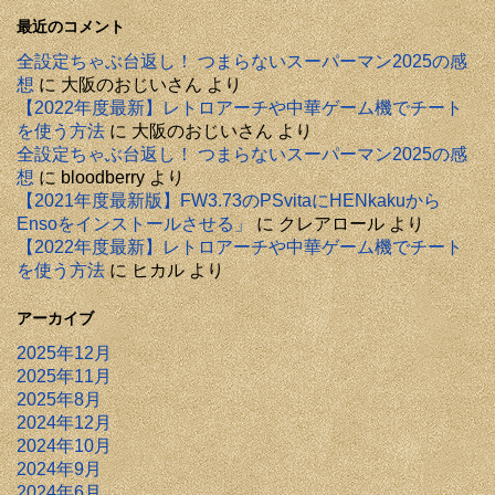
最近のコメント
全設定ちゃぶ台返し！ つまらないスーパーマン2025の感
想
に
大阪のおじいさん
より
【2022年度最新】レトロアーチや中華ゲーム機でチート
を使う方法
に
大阪のおじいさん
より
全設定ちゃぶ台返し！ つまらないスーパーマン2025の感
想
に
bloodberry
より
【2021年度最新版】FW3.73のPSvitaにHENkakuから
Ensoをインストールさせる」
に
クレアロール
より
【2022年度最新】レトロアーチや中華ゲーム機でチート
を使う方法
に
ヒカル
より
アーカイブ
2025年12月
2025年11月
2025年8月
2024年12月
2024年10月
2024年9月
2024年6月