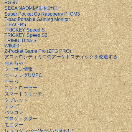
RS-97
SEGA NAOMI起動化計画
Super Pocket Go Raspberry Pi CM3
T-bao Portable Gaming Monitor
T-BAO R5
TRIGKEY Speed S
TRIGKEY Speed S3
TRIMUI Ultra-S
WII600
Z-Pocket Game Pro (ZPG PRO)
アストロシティミニのアーケドスティックを改造する
おもちゃ
クーポン情報
ゲーミングUMPC
ゲーム
コントローラー
スマートウォッチ
タブレット
テレビ
パソコン
プロジェクター
モニター
レトロダンパー(ゲームの吸出し)