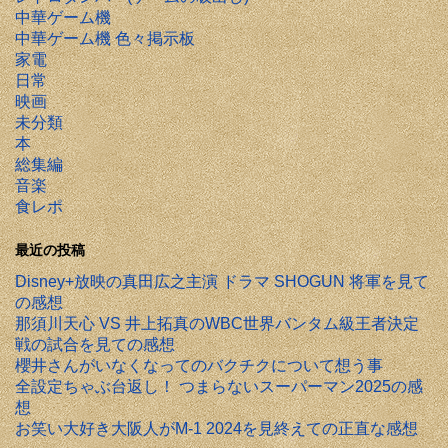
中華ゲーム機
中華ゲーム機 色々掲示板
家電
日常
映画
未分類
本
総集編
音楽
食レポ
最近の投稿
Disney+放映の真田広之主演 ドラマ SHOGUN 将軍を見て
の感想
那須川天心 VS 井上拓真のWBC世界バンタム級王者決定
戦の試合を見ての感想
櫻井さんがいなくなってのバクチクについて想う事
全設定ちゃぶ台返し！ つまらないスーパーマン2025の感
想
お笑い大好き大阪人がM-1 2024を見終えての正直な感想