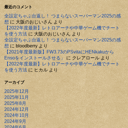
最近のコメント
全設定ちゃぶ台返し！ つまらないスーパーマン2025の感
想
に
大阪のおじいさん
より
【2022年度最新】レトロアーチや中華ゲーム機でチート
を使う方法
に
大阪のおじいさん
より
全設定ちゃぶ台返し！ つまらないスーパーマン2025の感
想
に
bloodberry
より
【2021年度最新版】FW3.73のPSvitaにHENkakuから
Ensoをインストールさせる」
に
クレアロール
より
【2022年度最新】レトロアーチや中華ゲーム機でチート
を使う方法
に
ヒカル
より
アーカイブ
2025年12月
2025年11月
2025年8月
2024年12月
2024年10月
2024年9月
2024年6月