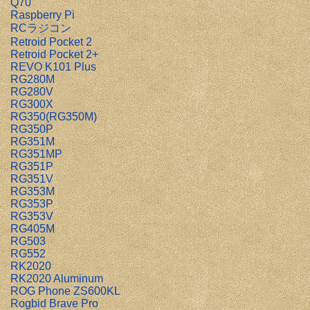
Q70
Raspberry Pi
RCラジコン
Retroid Pocket 2
Retroid Pocket 2+
REVO K101 Plus
RG280M
RG280V
RG300X
RG350(RG350M)
RG350P
RG351M
RG351MP
RG351P
RG351V
RG353M
RG353P
RG353V
RG405M
RG503
RG552
RK2020
RK2020 Aluminum
ROG Phone ZS600KL
Rogbid Brave Pro