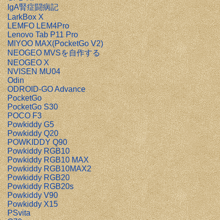
IgA腎症闘病記
LarkBox X
LEMFO LEM4Pro
Lenovo Tab P11 Pro
MIYOO MAX(PocketGo V2)
NEOGEO MVSを自作する
NEOGEO X
NVISEN MU04
Odin
ODROID-GO Advance
PocketGo
PocketGo S30
POCO F3
Powkiddy G5
Powkiddy Q20
POWKIDDY Q90
Powkiddy RGB10
Powkiddy RGB10 MAX
Powkiddy RGB10MAX2
Powkiddy RGB20
Powkiddy RGB20s
Powkiddy V90
Powkiddy X15
PSvita