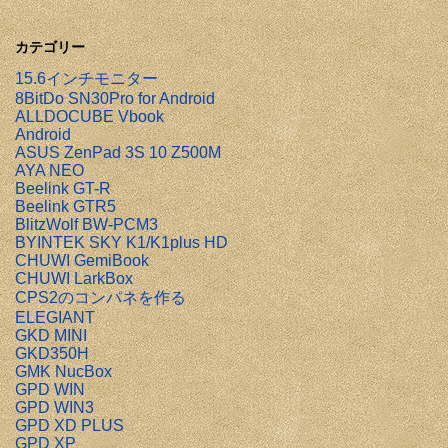
カテゴリー
15.6インチモニター
8BitDo SN30Pro for Android
ALLDOCUBE Vbook
Android
ASUS ZenPad 3S 10 Z500M
AYA NEO
Beelink GT-R
Beelink GTR5
BlitzWolf BW-PCM3
BYINTEK SKY K1/K1plus HD
CHUWI GemiBook
CHUWI LarkBox
CPS2のコンパネを作る
ELEGIANT
GKD MINI
GKD350H
GMK NucBox
GPD WIN
GPD WIN3
GPD XD PLUS
GPD XP