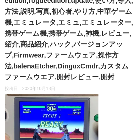
edition,rogueedition,update,使い方,導入,
方法,説明,写真,初心者,やり方,中華ゲーム
機,エミュレータ,エミュ,エミュレーター,
携帯ゲーム機,携帯ゲーム,神機,レビュー,
紹介,商品紹介,ハック,バージョンアッ
プ,Firmwear,ファームウェア,操作方
法,balenaEtcher,DinguxCmdr,カスタム
ファームウエア,開封レビュー,開封
投稿日：
2020年10月18日