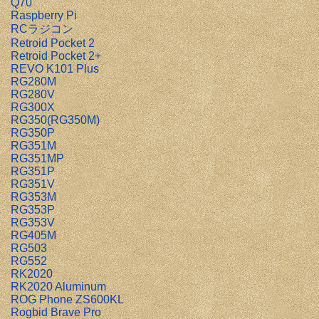
Q70
Raspberry Pi
RCラジコン
Retroid Pocket 2
Retroid Pocket 2+
REVO K101 Plus
RG280M
RG280V
RG300X
RG350(RG350M)
RG350P
RG351M
RG351MP
RG351P
RG351V
RG353M
RG353P
RG353V
RG405M
RG503
RG552
RK2020
RK2020 Aluminum
ROG Phone ZS600KL
Rogbid Brave Pro