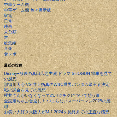
中華ゲーム機
中華ゲーム機 色々掲示板
家電
日常
映画
未分類
本
総集編
音楽
食レポ
最近の投稿
Disney+放映の真田広之主演 ドラマ SHOGUN 将軍を見て
の感想
那須川天心 VS 井上拓真のWBC世界バンタム級王者決定
戦の試合を見ての感想
櫻井さんがいなくなってのバクチクについて想う事
全設定ちゃぶ台返し！ つまらないスーパーマン2025の感
想
お笑い大好き大阪人がM-1 2024を見終えての正直な感想