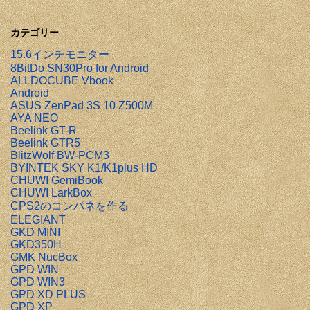
カテゴリー
15.6インチモニター
8BitDo SN30Pro for Android
ALLDOCUBE Vbook
Android
ASUS ZenPad 3S 10 Z500M
AYA NEO
Beelink GT-R
Beelink GTR5
BlitzWolf BW-PCM3
BYINTEK SKY K1/K1plus HD
CHUWI GemiBook
CHUWI LarkBox
CPS2のコンパネを作る
ELEGIANT
GKD MINI
GKD350H
GMK NucBox
GPD WIN
GPD WIN3
GPD XD PLUS
GPD XP