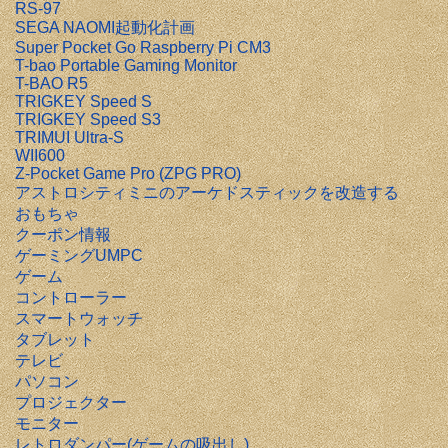
RS-97
SEGA NAOMI起動化計画
Super Pocket Go Raspberry Pi CM3
T-bao Portable Gaming Monitor
T-BAO R5
TRIGKEY Speed S
TRIGKEY Speed S3
TRIMUI Ultra-S
WII600
Z-Pocket Game Pro (ZPG PRO)
アストロシティミニのアーケドスティックを改造する
おもちゃ
クーポン情報
ゲーミングUMPC
ゲーム
コントローラー
スマートウォッチ
タブレット
テレビ
パソコン
プロジェクター
モニター
レトロダンパー(ゲームの吸出し)