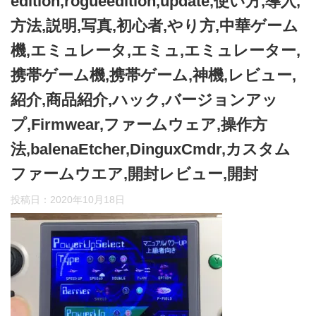
edition,rogueedition,update,使い方,導入,
方法,説明,写真,初心者,やり方,中華ゲーム
機,エミュレータ,エミュ,エミュレーター,
携帯ゲーム機,携帯ゲーム,神機,レビュー,
紹介,商品紹介,ハック,バージョンアッ
プ,Firmwear,ファームウェア,操作方
法,balenaEtcher,DinguxCmdr,カスタム
ファームウエア,開封レビュー,開封
投稿日：
2020年10月18日