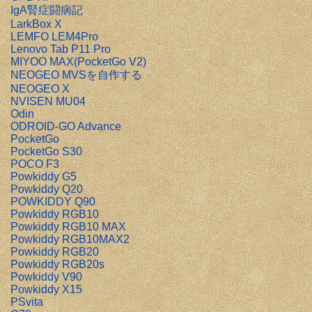
IgA腎症闘病記
LarkBox X
LEMFO LEM4Pro
Lenovo Tab P11 Pro
MIYOO MAX(PocketGo V2)
NEOGEO MVSを自作する
NEOGEO X
NVISEN MU04
Odin
ODROID-GO Advance
PocketGo
PocketGo S30
POCO F3
Powkiddy G5
Powkiddy Q20
POWKIDDY Q90
Powkiddy RGB10
Powkiddy RGB10 MAX
Powkiddy RGB10MAX2
Powkiddy RGB20
Powkiddy RGB20s
Powkiddy V90
Powkiddy X15
PSvita