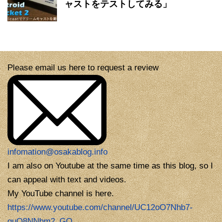
ャストをテストしてみる」
Please email us here to request a review
infomation@osakablog.info
I am also on Youtube at the same time as this blog, so I
can appeal with text and videos.
My YouTube channel is here.
https://www.youtube.com/channel/UC12oO7Nhb7-
guQ8NNbm2_GQ