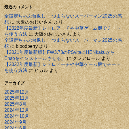
最近のコメント
全設定ちゃぶ台返し！ つまらないスーパーマン2025の感
想
に
大阪のおじいさん
より
【2022年度最新】レトロアーチや中華ゲーム機でチート
を使う方法
に
大阪のおじいさん
より
全設定ちゃぶ台返し！ つまらないスーパーマン2025の感
想
に
bloodberry
より
【2021年度最新版】FW3.73のPSvitaにHENkakuから
Ensoをインストールさせる」
に
クレアロール
より
【2022年度最新】レトロアーチや中華ゲーム機でチート
を使う方法
に
ヒカル
より
アーカイブ
2025年12月
2025年11月
2025年8月
2024年12月
2024年10月
2024年9月
2024年6月