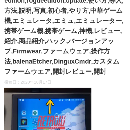
edition,rogueedition,update,使い方,導入,
方法,説明,写真,初心者,やり方,中華ゲーム
機,エミュレータ,エミュ,エミュレーター,
携帯ゲーム機,携帯ゲーム,神機,レビュー,
紹介,商品紹介,ハック,バージョンアッ
プ,Firmwear,ファームウェア,操作方
法,balenaEtcher,DinguxCmdr,カスタム
ファームウエア,開封レビュー,開封
投稿日：
2020年10月17日