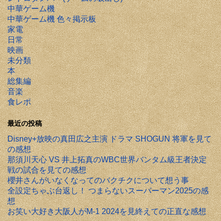
中華ゲーム機
中華ゲーム機 色々掲示板
家電
日常
映画
未分類
本
総集編
音楽
食レポ
最近の投稿
Disney+放映の真田広之主演 ドラマ SHOGUN 将軍を見て
の感想
那須川天心 VS 井上拓真のWBC世界バンタム級王者決定
戦の試合を見ての感想
櫻井さんがいなくなってのバクチクについて想う事
全設定ちゃぶ台返し！ つまらないスーパーマン2025の感
想
お笑い大好き大阪人がM-1 2024を見終えての正直な感想