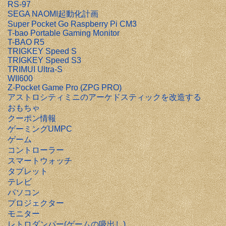
RS-97
SEGA NAOMI起動化計画
Super Pocket Go Raspberry Pi CM3
T-bao Portable Gaming Monitor
T-BAO R5
TRIGKEY Speed S
TRIGKEY Speed S3
TRIMUI Ultra-S
WII600
Z-Pocket Game Pro (ZPG PRO)
アストロシティミニのアーケドスティックを改造する
おもちゃ
クーポン情報
ゲーミングUMPC
ゲーム
コントローラー
スマートウォッチ
タブレット
テレビ
パソコン
プロジェクター
モニター
レトロダンパー(ゲームの吸出し)