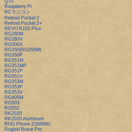
Q70
Raspberry Pi
RCラジコン
Retroid Pocket 2
Retroid Pocket 2+
REVO K101 Plus
RG280M
RG280V
RG300X
RG350(RG350M)
RG350P
RG351M
RG351MP
RG351P
RG351V
RG353M
RG353P
RG353V
RG405M
RG503
RG552
RK2020
RK2020 Aluminum
ROG Phone ZS600KL
Rogbid Brave Pro