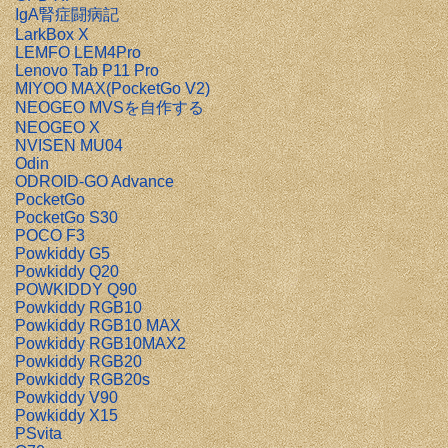
IgA腎症闘病記
LarkBox X
LEMFO LEM4Pro
Lenovo Tab P11 Pro
MIYOO MAX(PocketGo V2)
NEOGEO MVSを自作する
NEOGEO X
NVISEN MU04
Odin
ODROID-GO Advance
PocketGo
PocketGo S30
POCO F3
Powkiddy G5
Powkiddy Q20
POWKIDDY Q90
Powkiddy RGB10
Powkiddy RGB10 MAX
Powkiddy RGB10MAX2
Powkiddy RGB20
Powkiddy RGB20s
Powkiddy V90
Powkiddy X15
PSvita