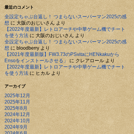
最近のコメント
全設定ちゃぶ台返し！ つまらないスーパーマン2025の感
想
に
大阪のおじいさん
より
【2022年度最新】レトロアーチや中華ゲーム機でチート
を使う方法
に
大阪のおじいさん
より
全設定ちゃぶ台返し！ つまらないスーパーマン2025の感
想
に
bloodberry
より
【2021年度最新版】FW3.73のPSvitaにHENkakuから
Ensoをインストールさせる」
に
クレアロール
より
【2022年度最新】レトロアーチや中華ゲーム機でチート
を使う方法
に
ヒカル
より
アーカイブ
2025年12月
2025年11月
2025年8月
2024年12月
2024年10月
2024年9月
2024年6月