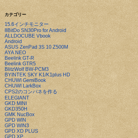
カテゴリー
15.6インチモニター
8BitDo SN30Pro for Android
ALLDOCUBE Vbook
Android
ASUS ZenPad 3S 10 Z500M
AYA NEO
Beelink GT-R
Beelink GTR5
BlitzWolf BW-PCM3
BYINTEK SKY K1/K1plus HD
CHUWI GemiBook
CHUWI LarkBox
CPS2のコンパネを作る
ELEGIANT
GKD MINI
GKD350H
GMK NucBox
GPD WIN
GPD WIN3
GPD XD PLUS
GPD XP