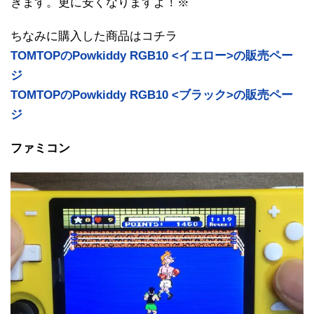
きます。更に安くなりますよ！※
ちなみに購入した商品はコチラ
TOMTOPのPowkiddy RGB10 <イエロー>の販売ペー
ジ
TOMTOPのPowkiddy RGB10 <ブラック>の販売ペー
ジ
ファミコン