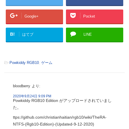
Google+
Pocket
B!
はてブ
LINE
-
Powkiddy RGB10
,
ゲーム
bloodberry
より:
2020年9月24日 9:09 PM
Powkiddy RGB10 Edition がアップロードされていまし
た。
ttps://github.com/christianhaitian/rgb10/wiki/TheRA-
NTFS-(Rgb10-Edition)-(Updated-9-12-2020)