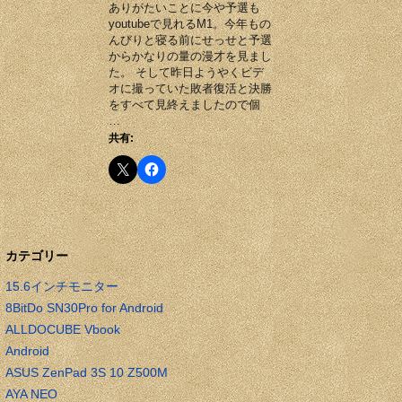
ありがたいことに今や予選も
youtubeで見れるM1。今年もの
んびりと寝る前にせっせと予選
からかなりの量の漫才を見まし
た。 そして昨日ようやくビデ
オに撮っていた敗者復活と決勝
をすべて見終えましたので個
…
共有:
カテゴリー
15.6インチモニター
8BitDo SN30Pro for Android
ALLDOCUBE Vbook
Android
ASUS ZenPad 3S 10 Z500M
AYA NEO