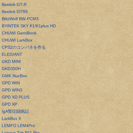
Beelink GT-R
Beelink GTR5
BlitzWolf BW-PCM3
BYINTEK SKY K1/K1plus HD
CHUWI GemiBook
CHUWI LarkBox
CPS2のコンパネを作る
ELEGIANT
GKD MINI
GKD350H
GMK NucBox
GPD WIN
GPD WIN3
GPD XD PLUS
GPD XP
IgA腎症闘病記
LarkBox X
LEMFO LEM4Pro
Lenovo Tab P11 Pro