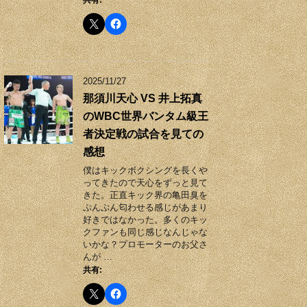
共有:
2025/11/27
那須川天心 VS 井上拓真
のWBC世界バンタム級王
者決定戦の試合を見ての
感想
僕はキックボクシングを長くや
ってきたので天心をずっと見て
きた。正直キック界の亀田臭を
ぷんぷん匂わせる感じがあまり
好きではなかった。多くのキッ
クファンも同じ感じなんじゃな
いかな？プロモーターのお父さ
んが …
共有: