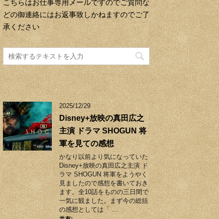
こちらはお仕事専用メールですのでご質問な
どの御連絡にはお返事致しかねますのでご了
承ください
2025/12/29
Disney+放映の真田広之
主演 ドラマ SHOGUN 将
軍を見ての感想
かなり以前より気になっていた
Disney+放映の真田広之主演 ド
ラマ SHOGUN 将軍をようやく
見ましたので感想を書いておき
ます。全10話をものの三日間で
一気に観ました。まず今の総括
の感想としては「 …