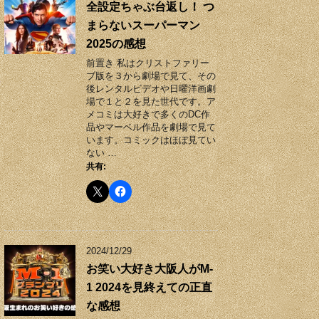
全設定ちゃぶ台返し！ つ
まらないスーパーマン
2025の感想
前置き 私はクリストファリー
ブ版を３から劇場で見て、その
後レンタルビデオや日曜洋画劇
場で１と２を見た世代です。ア
メコミは大好きで多くのDC作
品やマーベル作品を劇場で見て
います。コミックはほぼ見てい
ない …
共有:
2024/12/29
お笑い大好き大阪人がM-
1 2024を見終えての正直
な感想