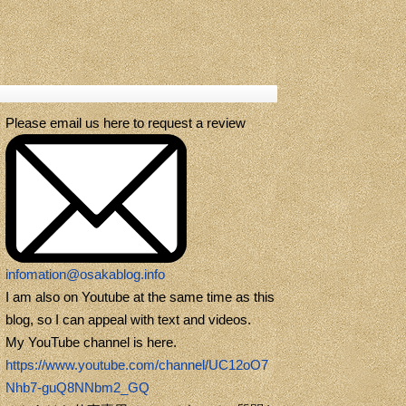
Please email us here to request a review
infomation@osakablog.info
I am also on Youtube at the same time as this
blog, so I can appeal with text and videos.
My YouTube channel is here.
https://www.youtube.com/channel/UC12oO7
Nhb7-guQ8NNbm2_GQ