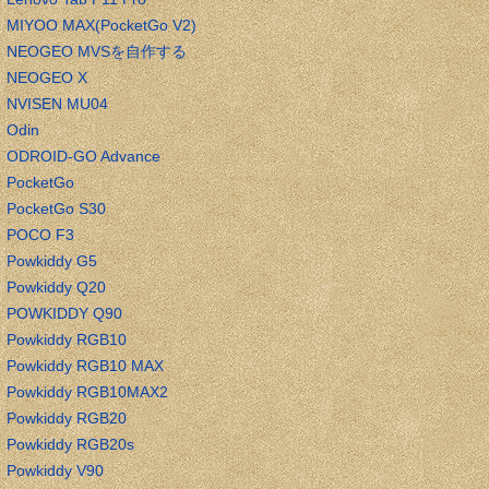
MIYOO MAX(PocketGo V2)
NEOGEO MVSを自作する
NEOGEO X
NVISEN MU04
Odin
ODROID-GO Advance
PocketGo
PocketGo S30
POCO F3
Powkiddy G5
Powkiddy Q20
POWKIDDY Q90
Powkiddy RGB10
Powkiddy RGB10 MAX
Powkiddy RGB10MAX2
Powkiddy RGB20
Powkiddy RGB20s
Powkiddy V90