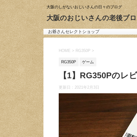
大阪のしがないおじいさんの日々のブログ
大阪のおじいさんの老後ブロ
お爺さんセレクトショップ
HOME
>
RG350P
>
RG350P
ゲーム
【1】RG350Pの
更新日：
2021年2月3日