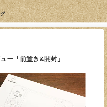
グ
レビュー「前置き&開封」