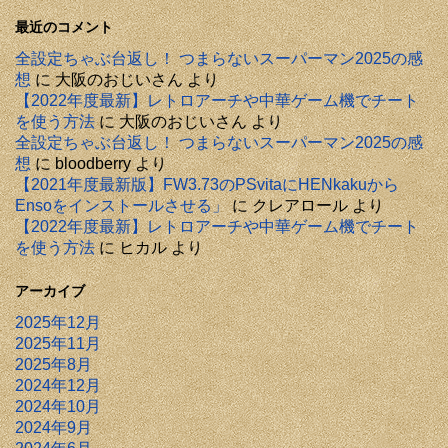
最近のコメント
全設定ちゃぶ台返し！ つまらないスーパーマン2025の感
想
に
大阪のおじいさん
より
【2022年度最新】レトロアーチや中華ゲーム機でチート
を使う方法
に
大阪のおじいさん
より
全設定ちゃぶ台返し！ つまらないスーパーマン2025の感
想
に
bloodberry
より
【2021年度最新版】FW3.73のPSvitaにHENkakuから
Ensoをインストールさせる」
に
クレアロール
より
【2022年度最新】レトロアーチや中華ゲーム機でチート
を使う方法
に
ヒカル
より
アーカイブ
2025年12月
2025年11月
2025年8月
2024年12月
2024年10月
2024年9月