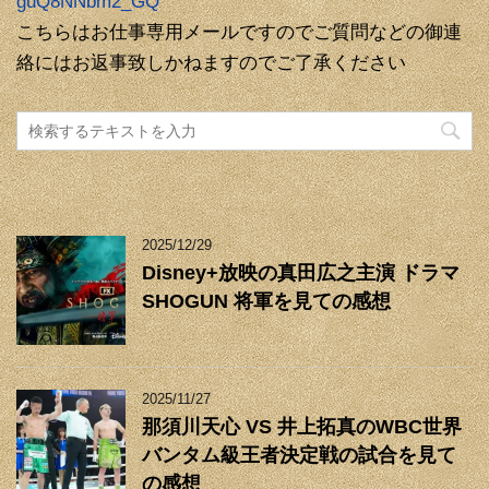
guQ8NNbm2_GQ
こちらはお仕事専用メールですのでご質問などの御連
絡にはお返事致しかねますのでご了承ください
2025/12/29
Disney+放映の真田広之主演 ドラマ
SHOGUN 将軍を見ての感想
2025/11/27
那須川天心 VS 井上拓真のWBC世界
バンタム級王者決定戦の試合を見て
の感想