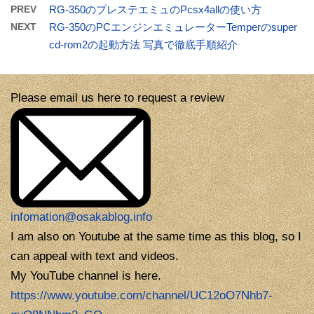
PREV
RG-350のプレステエミュのPcsx4allの使い方
NEXT
RG-350のPCエンジンエミュレーターTemperのsuper
cd-rom2の起動方法 写真で徹底手順紹介
Please email us here to request a review
infomation@osakablog.info
I am also on Youtube at the same time as this blog, so I
can appeal with text and videos.
My YouTube channel is here.
https://www.youtube.com/channel/UC12oO7Nhb7-