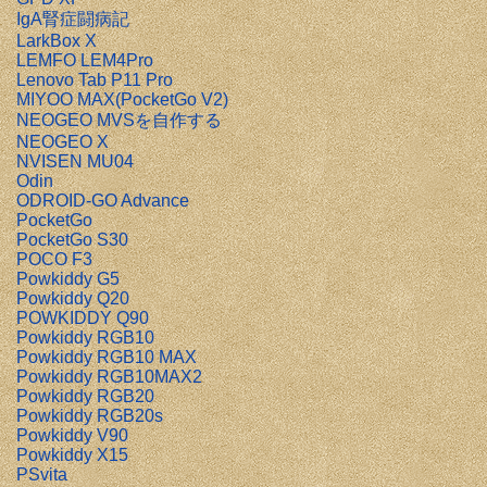
IgA腎症闘病記
LarkBox X
LEMFO LEM4Pro
Lenovo Tab P11 Pro
MIYOO MAX(PocketGo V2)
NEOGEO MVSを自作する
NEOGEO X
NVISEN MU04
Odin
ODROID-GO Advance
PocketGo
PocketGo S30
POCO F3
Powkiddy G5
Powkiddy Q20
POWKIDDY Q90
Powkiddy RGB10
Powkiddy RGB10 MAX
Powkiddy RGB10MAX2
Powkiddy RGB20
Powkiddy RGB20s
Powkiddy V90
Powkiddy X15
PSvita