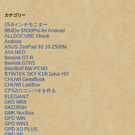
カテゴリー
15.6インチモニター
8BitDo SN30Pro for Android
ALLDOCUBE Vbook
Android
ASUS ZenPad 3S 10 Z500M
AYA NEO
Beelink GT-R
Beelink GTR5
BlitzWolf BW-PCM3
BYINTEK SKY K1/K1plus HD
CHUWI GemiBook
CHUWI LarkBox
CPS2のコンパネを作る
ELEGIANT
GKD MINI
GKD350H
GMK NucBox
GPD WIN
GPD WIN3
GPD XD PLUS
GPD XP