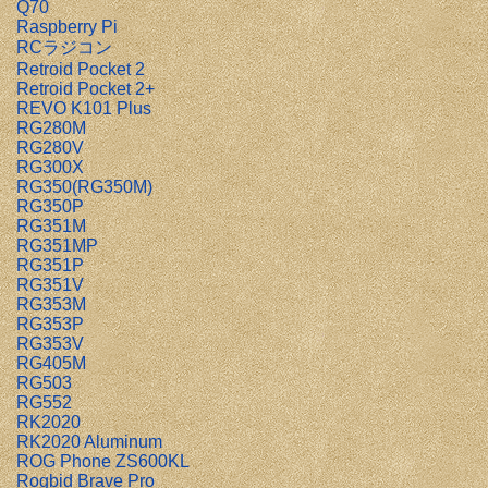
Q70
Raspberry Pi
RCラジコン
Retroid Pocket 2
Retroid Pocket 2+
REVO K101 Plus
RG280M
RG280V
RG300X
RG350(RG350M)
RG350P
RG351M
RG351MP
RG351P
RG351V
RG353M
RG353P
RG353V
RG405M
RG503
RG552
RK2020
RK2020 Aluminum
ROG Phone ZS600KL
Rogbid Brave Pro