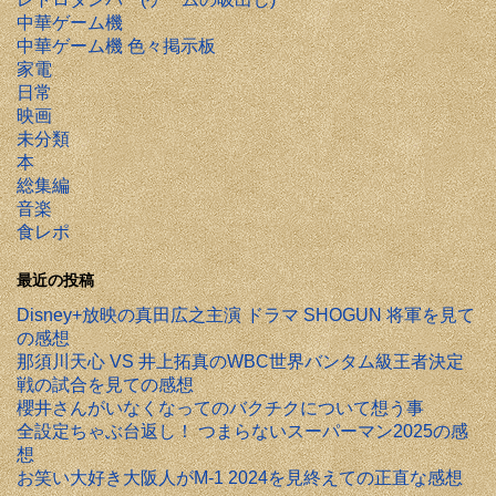
中華ゲーム機
中華ゲーム機 色々掲示板
家電
日常
映画
未分類
本
総集編
音楽
食レポ
最近の投稿
Disney+放映の真田広之主演 ドラマ SHOGUN 将軍を見て
の感想
那須川天心 VS 井上拓真のWBC世界バンタム級王者決定
戦の試合を見ての感想
櫻井さんがいなくなってのバクチクについて想う事
全設定ちゃぶ台返し！ つまらないスーパーマン2025の感
想
お笑い大好き大阪人がM-1 2024を見終えての正直な感想