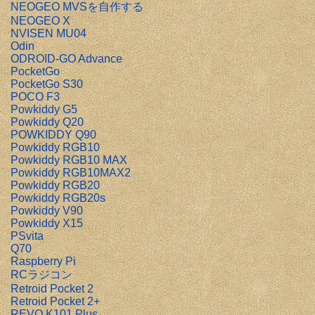
NEOGEO MVSを自作する
NEOGEO X
NVISEN MU04
Odin
ODROID-GO Advance
PocketGo
PocketGo S30
POCO F3
Powkiddy G5
Powkiddy Q20
POWKIDDY Q90
Powkiddy RGB10
Powkiddy RGB10 MAX
Powkiddy RGB10MAX2
Powkiddy RGB20
Powkiddy RGB20s
Powkiddy V90
Powkiddy X15
PSvita
Q70
Raspberry Pi
RCラジコン
Retroid Pocket 2
Retroid Pocket 2+
REVO K101 Plus