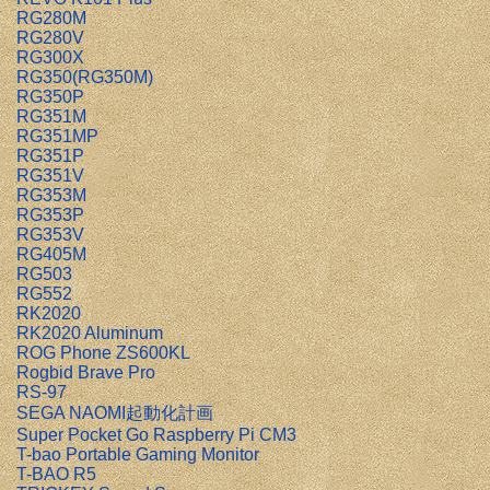
RG280M
RG280V
RG300X
RG350(RG350M)
RG350P
RG351M
RG351MP
RG351P
RG351V
RG353M
RG353P
RG353V
RG405M
RG503
RG552
RK2020
RK2020 Aluminum
ROG Phone ZS600KL
Rogbid Brave Pro
RS-97
SEGA NAOMI起動化計画
Super Pocket Go Raspberry Pi CM3
T-bao Portable Gaming Monitor
T-BAO R5