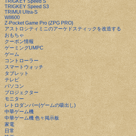
TRIGKEY Speed S
TRIGKEY Speed S3
TRIMUI Ultra-S
WII600
Z-Pocket Game Pro (ZPG PRO)
アストロシティミニのアーケドスティックを改造する
おもちゃ
クーポン情報
ゲーミングUMPC
ゲーム
コントローラー
スマートウォッチ
タブレット
テレビ
パソコン
プロジェクター
モニター
レトロダンパー(ゲームの吸出し)
中華ゲーム機
中華ゲーム機 色々掲示板
家電
日常