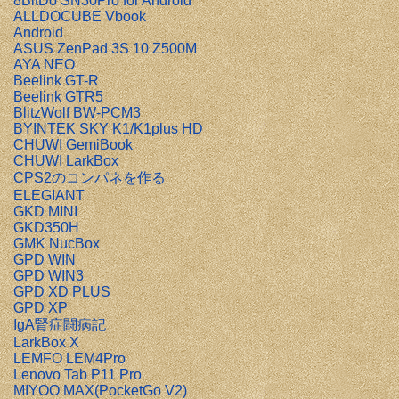
8BitDo SN30Pro for Android
ALLDOCUBE Vbook
Android
ASUS ZenPad 3S 10 Z500M
AYA NEO
Beelink GT-R
Beelink GTR5
BlitzWolf BW-PCM3
BYINTEK SKY K1/K1plus HD
CHUWI GemiBook
CHUWI LarkBox
CPS2のコンパネを作る
ELEGIANT
GKD MINI
GKD350H
GMK NucBox
GPD WIN
GPD WIN3
GPD XD PLUS
GPD XP
IgA腎症闘病記
LarkBox X
LEMFO LEM4Pro
Lenovo Tab P11 Pro
MIYOO MAX(PocketGo V2)