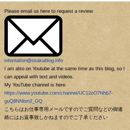
Please email us here to request a review
infomation@osakablog.info
I am also on Youtube at the same time as this blog, so I
can appeal with text and videos.
My YouTube channel is here.
https://www.youtube.com/channel/UC12oO7Nhb7-
guQ8NNbm2_GQ
こちらはお仕事専用メールですのでご質問などの御連
絡にはお返事致しかねますのでご了承ください