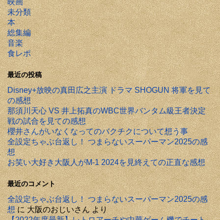
映画
未分類
本
総集編
音楽
食レポ
最近の投稿
Disney+放映の真田広之主演 ドラマ SHOGUN 将軍を見て
の感想
那須川天心 VS 井上拓真のWBC世界バンタム級王者決定
戦の試合を見ての感想
櫻井さんがいなくなってのバクチクについて想う事
全設定ちゃぶ台返し！ つまらないスーパーマン2025の感
想
お笑い大好き大阪人がM-1 2024を見終えての正直な感想
最近のコメント
全設定ちゃぶ台返し！ つまらないスーパーマン2025の感
想
に
大阪のおじいさん
より
【2022年度最新】レトロアーチや中華ゲーム機でチート