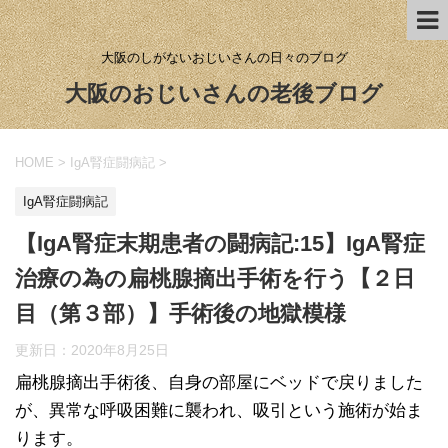
大阪のしがないおじいさんの日々のブログ
大阪のおじいさんの老後ブログ
HOME
>
IgA腎症闘病記
>
IgA腎症闘病記
【IgA腎症末期患者の闘病記:15】IgA腎症
治療の為の扁桃腺摘出手術を行う【２日
目（第３部）】手術後の地獄模様
更新日：
2020年8月25日
扁桃腺摘出手術後、自身の部屋にベッドで戻りました
が、異常な呼吸困難に襲われ、吸引という施術が始ま
ります。