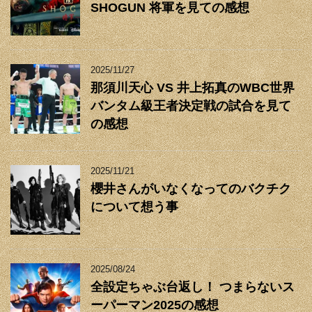
SHOGUN 将軍を見ての感想
2025/11/27
那須川天心 VS 井上拓真のWBC世界
バンタム級王者決定戦の試合を見て
の感想
2025/11/21
櫻井さんがいなくなってのバクチク
について想う事
2025/08/24
全設定ちゃぶ台返し！ つまらないス
ーパーマン2025の感想