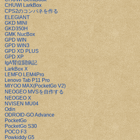
CHUWI LarkBox
CPS2のコンパネを作る
ELEGIANT
GKD MINI
GKD350H
GMK NucBox
GPD WIN
GPD WIN3
GPD XD PLUS
GPD XP
IgA腎症闘病記
LarkBox X
LEMFO LEM4Pro
Lenovo Tab P11 Pro
MIYOO MAX(PocketGo V2)
NEOGEO MVSを自作する
NEOGEO X
NVISEN MU04
Odin
ODROID-GO Advance
PocketGo
PocketGo S30
POCO F3
Powkiddy G5