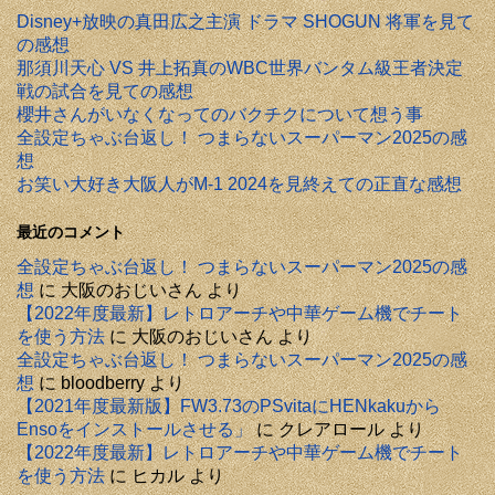
Disney+放映の真田広之主演 ドラマ SHOGUN 将軍を見て
の感想
那須川天心 VS 井上拓真のWBC世界バンタム級王者決定
戦の試合を見ての感想
櫻井さんがいなくなってのバクチクについて想う事
全設定ちゃぶ台返し！ つまらないスーパーマン2025の感
想
お笑い大好き大阪人がM-1 2024を見終えての正直な感想
最近のコメント
全設定ちゃぶ台返し！ つまらないスーパーマン2025の感
想
に
大阪のおじいさん
より
【2022年度最新】レトロアーチや中華ゲーム機でチート
を使う方法
に
大阪のおじいさん
より
全設定ちゃぶ台返し！ つまらないスーパーマン2025の感
想
に
bloodberry
より
【2021年度最新版】FW3.73のPSvitaにHENkakuから
Ensoをインストールさせる」
に
クレアロール
より
【2022年度最新】レトロアーチや中華ゲーム機でチート
を使う方法
に
ヒカル
より