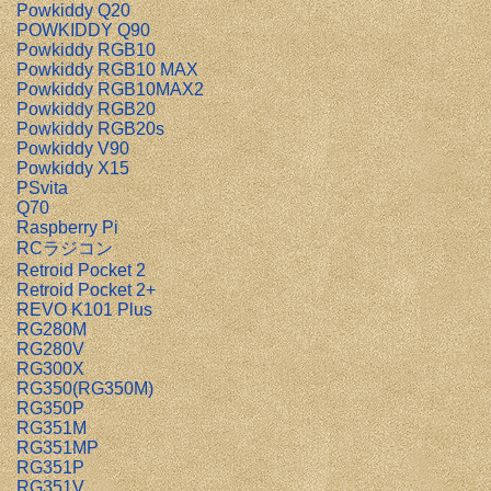
Powkiddy Q20
POWKIDDY Q90
Powkiddy RGB10
Powkiddy RGB10 MAX
Powkiddy RGB10MAX2
Powkiddy RGB20
Powkiddy RGB20s
Powkiddy V90
Powkiddy X15
PSvita
Q70
Raspberry Pi
RCラジコン
Retroid Pocket 2
Retroid Pocket 2+
REVO K101 Plus
RG280M
RG280V
RG300X
RG350(RG350M)
RG350P
RG351M
RG351MP
RG351P
RG351V