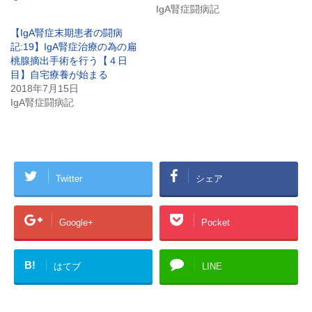
IgA腎症闘病記
【IgA腎症末期患者の闘病
記:19】IgA腎症治療の為の扁
桃腺摘出手術を行う【４日
目】自宅療養が始まる
2018年7月15日
IgA腎症闘病記
Twitter
シェア
Google+
Pocket
B!
はてブ
LINE