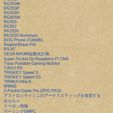
RG353M
RG353P
RG353V
RG405M
RG503
RG552
RK2020
RK2020 Aluminum
ROG Phone ZS600KL
Rogbid Brave Pro
RS-97
SEGA NAOMI起動化計画
Super Pocket Go Raspberry Pi CM3
T-bao Portable Gaming Monitor
T-BAO R5
TRIGKEY Speed S
TRIGKEY Speed S3
TRIMUI Ultra-S
WII600
Z-Pocket Game Pro (ZPG PRO)
アストロシティミニのアーケドスティックを改造する
おもちゃ
クーポン情報
ゲーミングUMPC