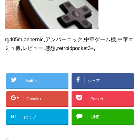
rg405m,anbernic,アンバーニック,中華ゲーム機,中華エ
ミュ機,レビュー,感想,retroidpocket3+,
Twitter
シェア
Google+
Pocket
B!
はてブ
LINE
-