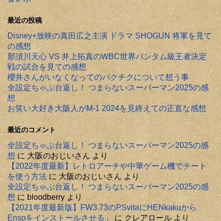
最近の投稿
Disney+放映の真田広之主演 ドラマ SHOGUN 将軍を見て
の感想
那須川天心 VS 井上拓真のWBC世界バンタム級王者決定
戦の試合を見ての感想
櫻井さんがいなくなってのバクチクについて想う事
全設定ちゃぶ台返し！ つまらないスーパーマン2025の感
想
お笑い大好き大阪人がM-1 2024を見終えての正直な感想
最近のコメント
全設定ちゃぶ台返し！ つまらないスーパーマン2025の感
想
に
大阪のおじいさん
より
【2022年度最新】レトロアーチや中華ゲーム機でチート
を使う方法
に
大阪のおじいさん
より
全設定ちゃぶ台返し！ つまらないスーパーマン2025の感
想
に
bloodberry
より
【2021年度最新版】FW3.73のPSvitaにHENkakuから
Ensoをインストールさせる」
に
クレアロール
より