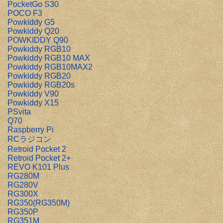
PocketGo S30
POCO F3
Powkiddy G5
Powkiddy Q20
POWKIDDY Q90
Powkiddy RGB10
Powkiddy RGB10 MAX
Powkiddy RGB10MAX2
Powkiddy RGB20
Powkiddy RGB20s
Powkiddy V90
Powkiddy X15
PSvita
Q70
Raspberry Pi
RCラジコン
Retroid Pocket 2
Retroid Pocket 2+
REVO K101 Plus
RG280M
RG280V
RG300X
RG350(RG350M)
RG350P
RG351M