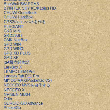
BlitzWolf BW-PCM3
BYINTEK SKY K1/K1plus HD
CHUWI GemiBook
CHUWI LarkBox
CPS2のコンパネを作る
ELEGIANT
GKD MINI
GKD350H
GMK NucBox
GPD WIN
GPD WIN3
GPD XD PLUS
GPD XP
IgA腎症闘病記
LarkBox X
LEMFO LEM4Pro
Lenovo Tab P11 Pro
MIYOO MAX(PocketGo V2)
NEOGEO MVSを自作する
NEOGEO X
NVISEN MU04
Odin
ODROID-GO Advance
PocketGo