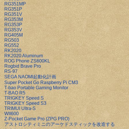
RG351MP
RG351P
RG351V
RG353M
RG353P
RG353V
RG405M
RG503
RG552
RK2020
RK2020 Aluminum
ROG Phone ZS600KL
Rogbid Brave Pro
RS-97
SEGA NAOMI起動化計画
Super Pocket Go Raspberry Pi CM3
T-bao Portable Gaming Monitor
T-BAO R5
TRIGKEY Speed S
TRIGKEY Speed S3
TRIMUI Ultra-S
WII600
Z-Pocket Game Pro (ZPG PRO)
アストロシティミニのアーケドスティックを改造する