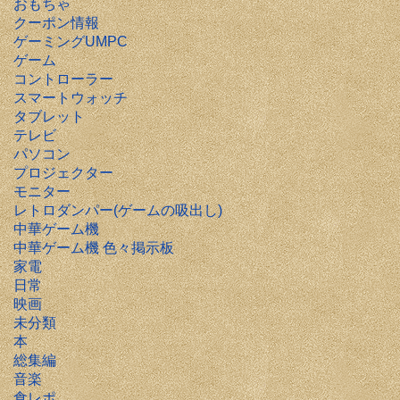
おもちゃ
クーポン情報
ゲーミングUMPC
ゲーム
コントローラー
スマートウォッチ
タブレット
テレビ
パソコン
プロジェクター
モニター
レトロダンパー(ゲームの吸出し)
中華ゲーム機
中華ゲーム機 色々掲示板
家電
日常
映画
未分類
本
総集編
音楽
食レポ