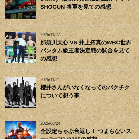
SHOGUN 将軍を見ての感想
2025/11/27
那須川天心 VS 井上拓真のWBC世界
バンタム級王者決定戦の試合を見て
の感想
2025/11/21
櫻井さんがいなくなってのバクチク
について想う事
2025/08/24
全設定ちゃぶ台返し！ つまらないス