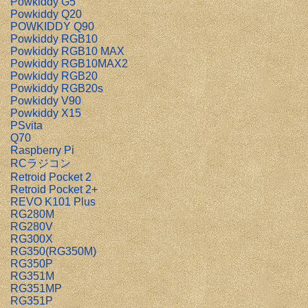
Powkiddy G5
Powkiddy Q20
POWKIDDY Q90
Powkiddy RGB10
Powkiddy RGB10 MAX
Powkiddy RGB10MAX2
Powkiddy RGB20
Powkiddy RGB20s
Powkiddy V90
Powkiddy X15
PSvita
Q70
Raspberry Pi
RCラジコン
Retroid Pocket 2
Retroid Pocket 2+
REVO K101 Plus
RG280M
RG280V
RG300X
RG350(RG350M)
RG350P
RG351M
RG351MP
RG351P