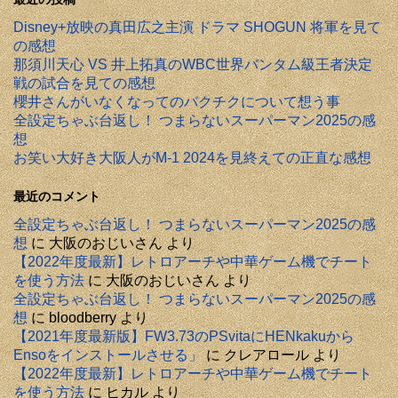
Disney+放映の真田広之主演 ドラマ SHOGUN 将軍を見て
の感想
那須川天心 VS 井上拓真のWBC世界バンタム級王者決定
戦の試合を見ての感想
櫻井さんがいなくなってのバクチクについて想う事
全設定ちゃぶ台返し！ つまらないスーパーマン2025の感
想
お笑い大好き大阪人がM-1 2024を見終えての正直な感想
最近のコメント
全設定ちゃぶ台返し！ つまらないスーパーマン2025の感
想
に
大阪のおじいさん
より
【2022年度最新】レトロアーチや中華ゲーム機でチート
を使う方法
に
大阪のおじいさん
より
全設定ちゃぶ台返し！ つまらないスーパーマン2025の感
想
に
bloodberry
より
【2021年度最新版】FW3.73のPSvitaにHENkakuから
Ensoをインストールさせる」
に
クレアロール
より
【2022年度最新】レトロアーチや中華ゲーム機でチート
を使う方法
に
ヒカル
より