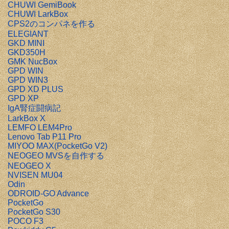
CHUWI GemiBook
CHUWI LarkBox
CPS2のコンパネを作る
ELEGIANT
GKD MINI
GKD350H
GMK NucBox
GPD WIN
GPD WIN3
GPD XD PLUS
GPD XP
IgA腎症闘病記
LarkBox X
LEMFO LEM4Pro
Lenovo Tab P11 Pro
MIYOO MAX(PocketGo V2)
NEOGEO MVSを自作する
NEOGEO X
NVISEN MU04
Odin
ODROID-GO Advance
PocketGo
PocketGo S30
POCO F3