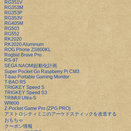
RG351V
RG353M
RG353P
RG353V
RG405M
RG503
RG552
RK2020
RK2020 Aluminum
ROG Phone ZS600KL
Rogbid Brave Pro
RS-97
SEGA NAOMI起動化計画
Super Pocket Go Raspberry Pi CM3
T-bao Portable Gaming Monitor
T-BAO R5
TRIGKEY Speed S
TRIGKEY Speed S3
TRIMUI Ultra-S
WII600
Z-Pocket Game Pro (ZPG PRO)
アストロシティミニのアーケドスティックを改造する
おもちゃ
クーポン情報