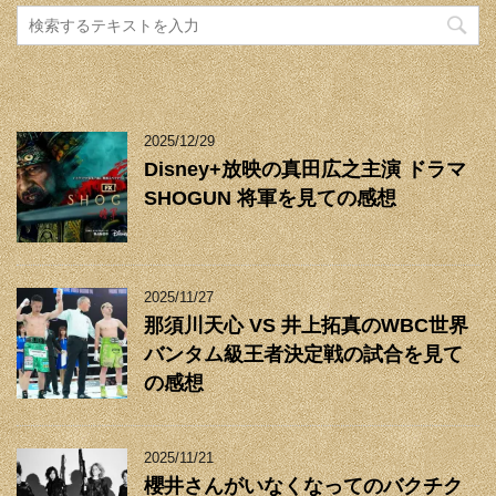
2025/12/29
Disney+放映の真田広之主演 ドラマ
SHOGUN 将軍を見ての感想
2025/11/27
那須川天心 VS 井上拓真のWBC世界
バンタム級王者決定戦の試合を見て
の感想
2025/11/21
櫻井さんがいなくなってのバクチク