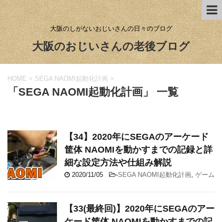
大阪のしがないおじいさんの日々のブログ
大阪のおじいさんの老後ブログ
HOME
>
SEGA NAOMI起動化計画
>
「SEGA NAOMI起動化計画」 一覧
【34】2020年にSEGAのアーケード
筐体 NAOMIを動かすまでの記録と詳
細な設定方法や仕組み解説
2020/11/05
-
SEGA NAOMI起動化計画
,
ゲーム
【33(最終回)】2020年にSEGAのアー
ケード筐体 NAOMIを動かすまでの記