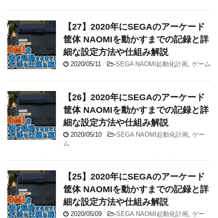
【27】2020年にSEGAのアーケード
筐体 NAOMIを動かすまでの記録と詳
細な設定方法や仕組み解説
2020/05/11
-
SEGA NAOMI起動化計画
,
ゲーム
【26】2020年にSEGAのアーケード
筐体 NAOMIを動かすまでの記録と詳
細な設定方法や仕組み解説
2020/05/10
-
SEGA NAOMI起動化計画
,
ゲー
ム
【25】2020年にSEGAのアーケード
筐体 NAOMIを動かすまでの記録と詳
細な設定方法や仕組み解説
2020/05/09
-
SEGA NAOMI起動化計画
,
ゲー