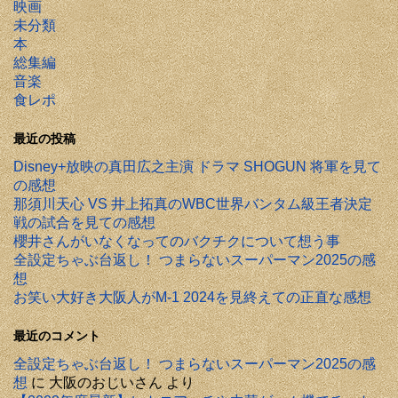
映画
未分類
本
総集編
音楽
食レポ
最近の投稿
Disney+放映の真田広之主演 ドラマ SHOGUN 将軍を見て
の感想
那須川天心 VS 井上拓真のWBC世界バンタム級王者決定
戦の試合を見ての感想
櫻井さんがいなくなってのバクチクについて想う事
全設定ちゃぶ台返し！ つまらないスーパーマン2025の感
想
お笑い大好き大阪人がM-1 2024を見終えての正直な感想
最近のコメント
全設定ちゃぶ台返し！ つまらないスーパーマン2025の感
想
に
大阪のおじいさん
より