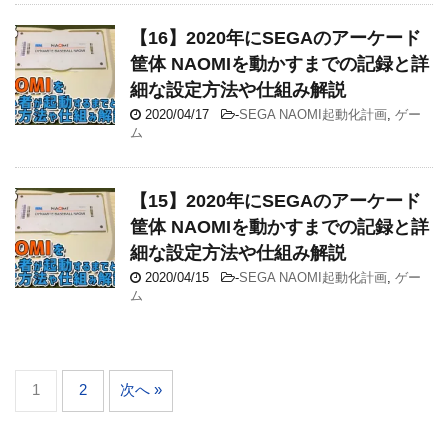
【16】2020年にSEGAのアーケード
筐体 NAOMIを動かすまでの記録と詳
細な設定方法や仕組み解説
2020/04/17
-
SEGA NAOMI起動化計画
,
ゲー
ム
【15】2020年にSEGAのアーケード
筐体 NAOMIを動かすまでの記録と詳
細な設定方法や仕組み解説
2020/04/15
-
SEGA NAOMI起動化計画
,
ゲー
ム
1
2
次へ »