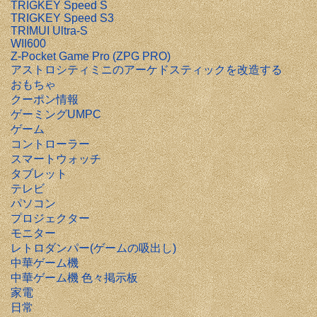
TRIGKEY Speed S
TRIGKEY Speed S3
TRIMUI Ultra-S
WII600
Z-Pocket Game Pro (ZPG PRO)
アストロシティミニのアーケドスティックを改造する
おもちゃ
クーポン情報
ゲーミングUMPC
ゲーム
コントローラー
スマートウォッチ
タブレット
テレビ
パソコン
プロジェクター
モニター
レトロダンパー(ゲームの吸出し)
中華ゲーム機
中華ゲーム機 色々掲示板
家電
日常