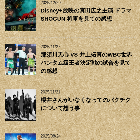
2025/12/29
Disney+放映の真田広之主演 ドラマ
SHOGUN 将軍を見ての感想
2025/11/27
那須川天心 VS 井上拓真のWBC世界
バンタム級王者決定戦の試合を見て
の感想
2025/11/21
櫻井さんがいなくなってのバクチク
について想う事
2025/08/24