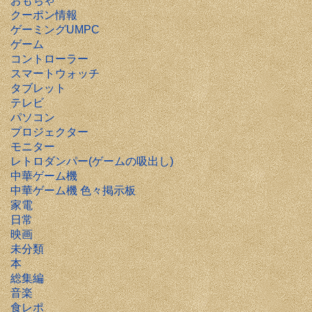
おもちゃ
クーポン情報
ゲーミングUMPC
ゲーム
コントローラー
スマートウォッチ
タブレット
テレビ
パソコン
プロジェクター
モニター
レトロダンパー(ゲームの吸出し)
中華ゲーム機
中華ゲーム機 色々掲示板
家電
日常
映画
未分類
本
総集編
音楽
食レポ