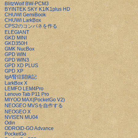
BlitzWolf BW-PCM3
BYINTEK SKY K1/K1plus HD
CHUWI GemiBook
CHUWI LarkBox
CPS2のコンパネを作る
ELEGIANT
GKD MINI
GKD350H
GMK NucBox
GPD WIN
GPD WIN3
GPD XD PLUS
GPD XP
IgA腎症闘病記
LarkBox X
LEMFO LEM4Pro
Lenovo Tab P11 Pro
MIYOO MAX(PocketGo V2)
NEOGEO MVSを自作する
NEOGEO X
NVISEN MU04
Odin
ODROID-GO Advance
PocketGo