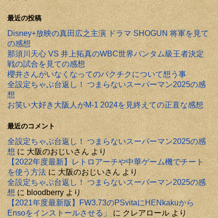
最近の投稿
Disney+放映の真田広之主演 ドラマ SHOGUN 将軍を見て
の感想
那須川天心 VS 井上拓真のWBC世界バンタム級王者決定
戦の試合を見ての感想
櫻井さんがいなくなってのバクチクについて想う事
全設定ちゃぶ台返し！ つまらないスーパーマン2025の感
想
お笑い大好き大阪人がM-1 2024を見終えての正直な感想
最近のコメント
全設定ちゃぶ台返し！ つまらないスーパーマン2025の感
想
に
大阪のおじいさん
より
【2022年度最新】レトロアーチや中華ゲーム機でチート
を使う方法
に
大阪のおじいさん
より
全設定ちゃぶ台返し！ つまらないスーパーマン2025の感
想
に
bloodberry
より
【2021年度最新版】FW3.73のPSvitaにHENkakuから
Ensoをインストールさせる」
に
クレアロール
より