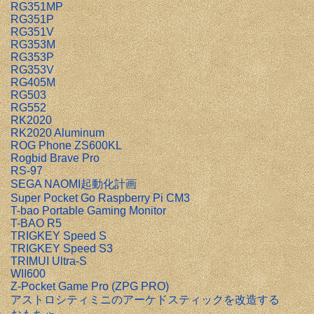
RG351MP
RG351P
RG351V
RG353M
RG353P
RG353V
RG405M
RG503
RG552
RK2020
RK2020 Aluminum
ROG Phone ZS600KL
Rogbid Brave Pro
RS-97
SEGA NAOMI起動化計画
Super Pocket Go Raspberry Pi CM3
T-bao Portable Gaming Monitor
T-BAO R5
TRIGKEY Speed S
TRIGKEY Speed S3
TRIMUI Ultra-S
WII600
Z-Pocket Game Pro (ZPG PRO)
アストロシティミニのアーケドスティックを改造する