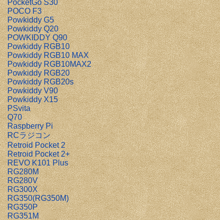
PocketGo S30
POCO F3
Powkiddy G5
Powkiddy Q20
POWKIDDY Q90
Powkiddy RGB10
Powkiddy RGB10 MAX
Powkiddy RGB10MAX2
Powkiddy RGB20
Powkiddy RGB20s
Powkiddy V90
Powkiddy X15
PSvita
Q70
Raspberry Pi
RCラジコン
Retroid Pocket 2
Retroid Pocket 2+
REVO K101 Plus
RG280M
RG280V
RG300X
RG350(RG350M)
RG350P
RG351M