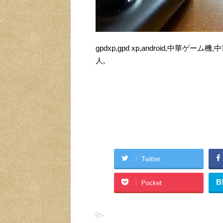
gpdxp,gpd xp,android,中華
人,
Twitter
B
Pocket
-