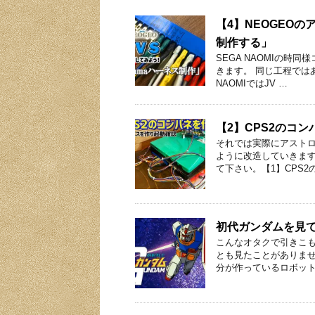
【4】NEOGEOの
制作する」
SEGA NAOMIの時
きます。 同じ工程ではあ
NAOMIではJV …
【2】CPS2のコ
それでは実際にアストロ
ように改造していきます
て下さい。【1】CPS2
初代ガンダムを見
こんなオタクで引きこ
とも見たことがありませ
分が作っているロボット