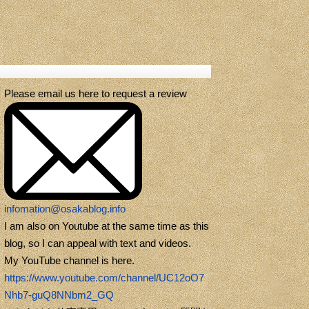
Please email us here to request a review
infomation@osakablog.info
I am also on Youtube at the same time as this
blog, so I can appeal with text and videos.
My YouTube channel is here.
https://www.youtube.com/channel/UC12oO7
Nhb7-guQ8NNbm2_GQ