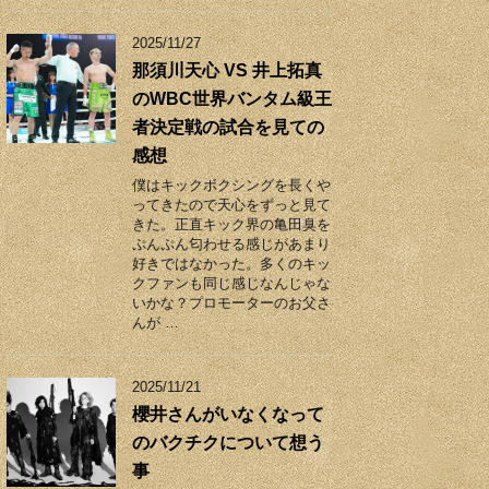
2025/11/27
那須川天心 VS 井上拓真
のWBC世界バンタム級王
者決定戦の試合を見ての
感想
僕はキックボクシングを長くや
ってきたので天心をずっと見て
きた。正直キック界の亀田臭を
ぷんぷん匂わせる感じがあまり
好きではなかった。多くのキッ
クファンも同じ感じなんじゃな
いかな？プロモーターのお父さ
んが …
2025/11/21
櫻井さんがいなくなって
のバクチクについて想う
事