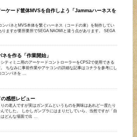
アーケード筐体MVSを自作しよう「Jammaハーネスを
同様コンパネとMVS本体を繋ぐハーネス（コードの束）を制作してい
りますが要所要所でSEGA NAOMIと違う点があります。 SEGA
ンパネを作る「作業開始」
シティミニ用のアーケードコントローラーをCPS2で使用できる
。 ちなみに事前作業やアケコンの詳細な記事はコチラを参考にし
のコンパネを …
ての感想レビュー
もりの老人ですが実はガンダムというものを興味はあれど一度たり
んでした。 しかしガンプラにはまりだしていら、当然ですが「自
はどんな場面で出 …