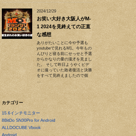
2024/12/29
お笑い大好き大阪人がM-
1 2024を見終えての正直
な感想
ありがたいことに今や予選も
youtubeで見れるM1。今年もの
んびりと寝る前にせっせと予選
からかなりの量の漫才を見まし
た。 そして昨日ようやくビデ
オに撮っていた敗者復活と決勝
をすべて見終えましたので個
…
カテゴリー
15.6インチモニター
8BitDo SN30Pro for Android
ALLDOCUBE Vbook
Android