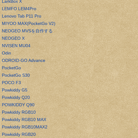
LarkBox X
LEMFO LEM4Pro
Lenovo Tab P11 Pro
MIYOO MAX(PocketGo V2)
NEOGEO MVSを自作する
NEOGEO X
NVISEN MU04
Odin
ODROID-GO Advance
PocketGo
PocketGo S30
POCO F3
Powkiddy G5
Powkiddy Q20
POWKIDDY Q90
Powkiddy RGB10
Powkiddy RGB10 MAX
Powkiddy RGB10MAX2
Powkiddy RGB20