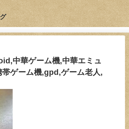
グ
android,中華ゲーム機,中華エミュ
帯ゲーム機,gpd,ゲーム老人,