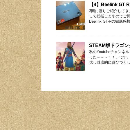
【4】Beelink 
3回に渡りご紹介してき
して総括しますのでご興
Beelink GT-Rの徹底感
STEAM版ドラゴン
私のYoutubeチャ
った～～～！！」です。
伐し徹底的に遊びつくし