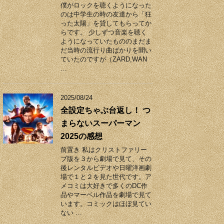
僕がロックを聴くようになった
のは中学生の時の友達から「狂
った太陽」を貸してもらってか
らです。 少しずつ音楽を聴く
ようになっていたもののまだま
だ当時の流行り曲ばかりを聞い
ていたのですが（ZARD,WAN
…
2025/08/24
全設定ちゃぶ台返し！ つ
まらないスーパーマン
2025の感想
前置き 私はクリストファリー
ブ版を３から劇場で見て、その
後レンタルビデオや日曜洋画劇
場で１と２を見た世代です。ア
メコミは大好きで多くのDC作
品やマーベル作品を劇場で見て
います。コミックはほぼ見てい
ない …