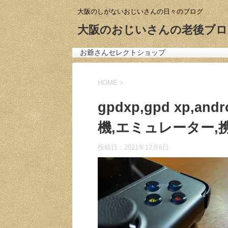
大阪のしがないおじいさんの日々のブログ
大阪のおじいさんの老後ブロ
お爺さんセレクトショップ
HOME
>
gpdxp,gpd xp,
機,エミュレーター,携
投稿日：
2021年12月6日