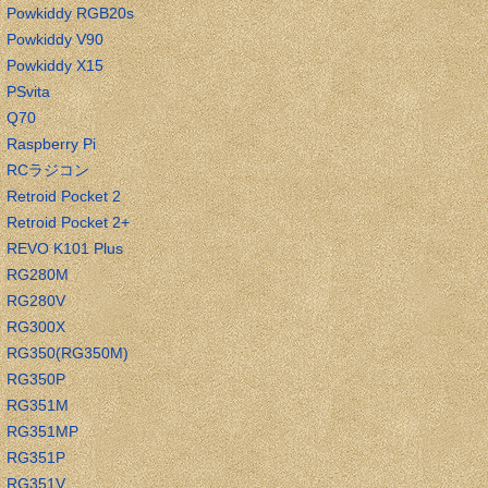
Powkiddy RGB20s
Powkiddy V90
Powkiddy X15
PSvita
Q70
Raspberry Pi
RCラジコン
Retroid Pocket 2
Retroid Pocket 2+
REVO K101 Plus
RG280M
RG280V
RG300X
RG350(RG350M)
RG350P
RG351M
RG351MP
RG351P
RG351V