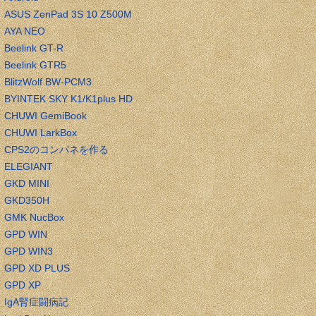
ASUS ZenPad 3S 10 Z500M
AYA NEO
Beelink GT-R
Beelink GTR5
BlitzWolf BW-PCM3
BYINTEK SKY K1/K1plus HD
CHUWI GemiBook
CHUWI LarkBox
CPS2のコンパネを作る
ELEGIANT
GKD MINI
GKD350H
GMK NucBox
GPD WIN
GPD WIN3
GPD XD PLUS
GPD XP
IgA腎症闘病記