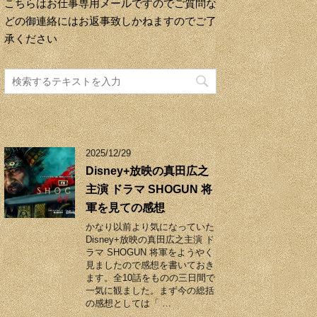
こちらはお仕事専用メールですのでご質問な
どの御連絡にはお返事致しかねますのでご了
承ください
2025/12/29
Disney+放映の真田広之
主演 ドラマ SHOGUN 将
軍を見ての感想
かなり以前より気になっていた
Disney+放映の真田広之主演 ド
ラマ SHOGUN 将軍をようやく
見ましたので感想を書いておき
ます。全10話をものの三日間で
一気に観ました。まず今の総括
の感想としては「 …