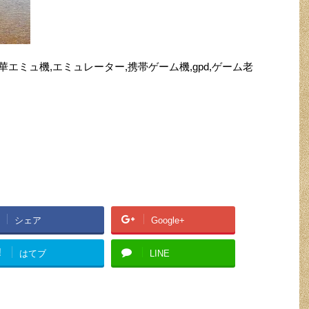
ゲーム機,中華エミュ機,エミュレーター,携帯ゲーム機,gpd,ゲーム老
シェア
Google+
!
はてブ
LINE