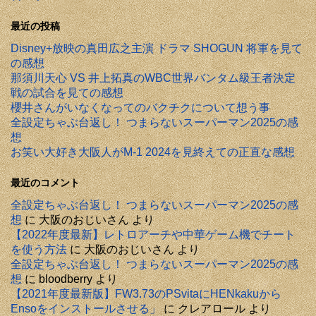
最近の投稿
Disney+放映の真田広之主演 ドラマ SHOGUN 将軍を見て
の感想
那須川天心 VS 井上拓真のWBC世界バンタム級王者決定
戦の試合を見ての感想
櫻井さんがいなくなってのバクチクについて想う事
全設定ちゃぶ台返し！ つまらないスーパーマン2025の感
想
お笑い大好き大阪人がM-1 2024を見終えての正直な感想
最近のコメント
全設定ちゃぶ台返し！ つまらないスーパーマン2025の感
想
に
大阪のおじいさん
より
【2022年度最新】レトロアーチや中華ゲーム機でチート
を使う方法
に
大阪のおじいさん
より
全設定ちゃぶ台返し！ つまらないスーパーマン2025の感
想
に
bloodberry
より
【2021年度最新版】FW3.73のPSvitaにHENkakuから
Ensoをインストールさせる」
に
クレアロール
より