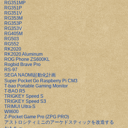
RG351MP
RG351P
RG351V
RG353M
RG353P
RG353V
RG405M
RG503
RG552
RK2020
RK2020 Aluminum
ROG Phone ZS600KL
Rogbid Brave Pro
RS-97
SEGA NAOMI起動化計画
Super Pocket Go Raspberry Pi CM3
T-bao Portable Gaming Monitor
T-BAO R5
TRIGKEY Speed S
TRIGKEY Speed S3
TRIMUI Ultra-S
WII600
Z-Pocket Game Pro (ZPG PRO)
アストロシティミニのアーケドスティックを改造する