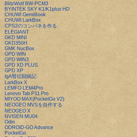
BlitzWolf BW-PCM3
BYINTEK SKY K1/K1plus HD
CHUWI GemiBook
CHUWI LarkBox
CPS2のコンパネを作る
ELEGIANT
GKD MINI
GKD350H
GMK NucBox
GPD WIN
GPD WIN3
GPD XD PLUS
GPD XP
IgA腎症闘病記
LarkBox X
LEMFO LEM4Pro
Lenovo Tab P11 Pro
MIYOO MAX(PocketGo V2)
NEOGEO MVSを自作する
NEOGEO X
NVISEN MU04
Odin
ODROID-GO Advance
PocketGo