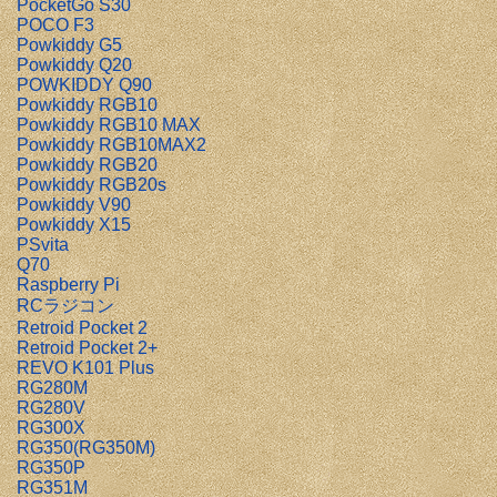
PocketGo S30
POCO F3
Powkiddy G5
Powkiddy Q20
POWKIDDY Q90
Powkiddy RGB10
Powkiddy RGB10 MAX
Powkiddy RGB10MAX2
Powkiddy RGB20
Powkiddy RGB20s
Powkiddy V90
Powkiddy X15
PSvita
Q70
Raspberry Pi
RCラジコン
Retroid Pocket 2
Retroid Pocket 2+
REVO K101 Plus
RG280M
RG280V
RG300X
RG350(RG350M)
RG350P
RG351M