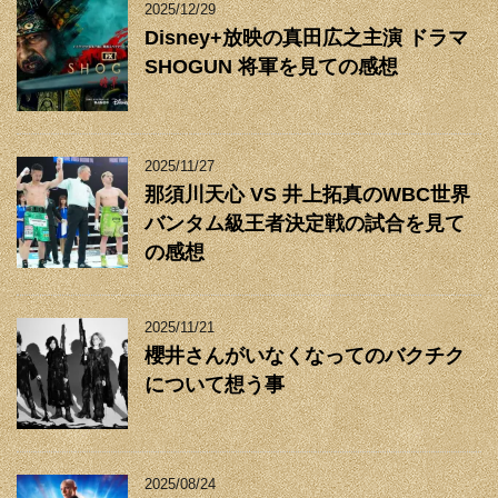
2025/12/29
Disney+放映の真田広之主演 ドラマ
SHOGUN 将軍を見ての感想
2025/11/27
那須川天心 VS 井上拓真のWBC世界
バンタム級王者決定戦の試合を見て
の感想
2025/11/21
櫻井さんがいなくなってのバクチク
について想う事
2025/08/24