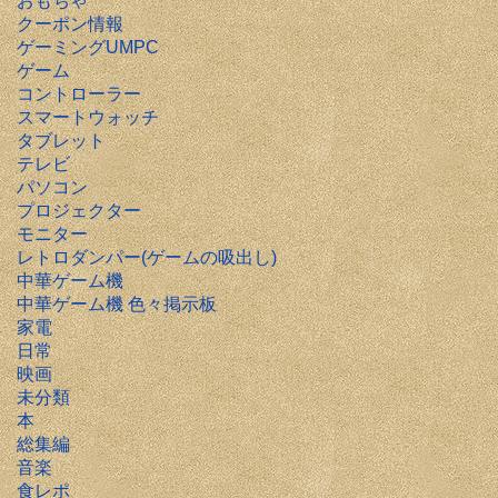
おもちゃ
クーポン情報
ゲーミングUMPC
ゲーム
コントローラー
スマートウォッチ
タブレット
テレビ
パソコン
プロジェクター
モニター
レトロダンパー(ゲームの吸出し)
中華ゲーム機
中華ゲーム機 色々掲示板
家電
日常
映画
未分類
本
総集編
音楽
食レポ