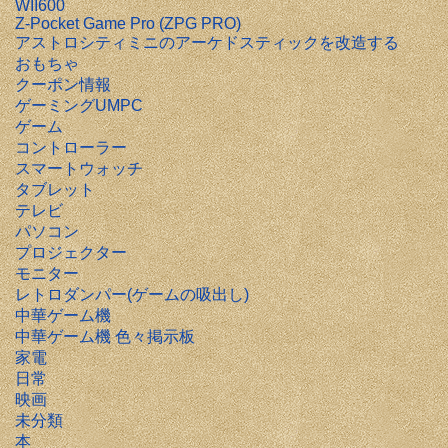
WII600
Z-Pocket Game Pro (ZPG PRO)
アストロシティミニのアーケドスティックを改造する
おもちゃ
クーポン情報
ゲーミングUMPC
ゲーム
コントローラー
スマートウォッチ
タブレット
テレビ
パソコン
プロジェクター
モニター
レトロダンパー(ゲームの吸出し)
中華ゲーム機
中華ゲーム機 色々掲示板
家電
日常
映画
未分類
本