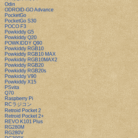
Odin
ODROID-GO Advance
PocketGo
PocketGo S30
POCO F3
Powkiddy G5
Powkiddy Q20
POWKIDDY Q90
Powkiddy RGB10
Powkiddy RGB10 MAX
Powkiddy RGB10MAX2
Powkiddy RGB20
Powkiddy RGB20s
Powkiddy V90
Powkiddy X15
PSvita
Q70
Raspberry Pi
RCラジコン
Retroid Pocket 2
Retroid Pocket 2+
REVO K101 Plus
RG280M
RG280V