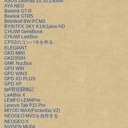
ASUS ZenPad 3S 10 Z500M
AYA NEO
Beelink GT-R
Beelink GTR5
BlitzWolf BW-PCM3
BYINTEK SKY K1/K1plus HD
CHUWI GemiBook
CHUWI LarkBox
CPS2のコンパネを作る
ELEGIANT
GKD MINI
GKD350H
GMK NucBox
GPD WIN
GPD WIN3
GPD XD PLUS
GPD XP
IgA腎症闘病記
LarkBox X
LEMFO LEM4Pro
Lenovo Tab P11 Pro
MIYOO MAX(PocketGo V2)
NEOGEO MVSを自作する
NEOGEO X
NVISEN MU04