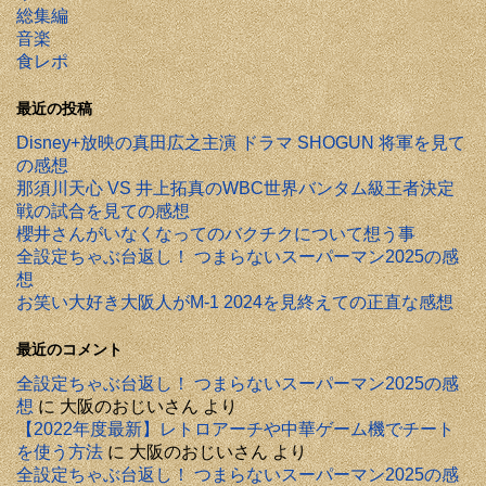
総集編
音楽
食レポ
最近の投稿
Disney+放映の真田広之主演 ドラマ SHOGUN 将軍を見て
の感想
那須川天心 VS 井上拓真のWBC世界バンタム級王者決定
戦の試合を見ての感想
櫻井さんがいなくなってのバクチクについて想う事
全設定ちゃぶ台返し！ つまらないスーパーマン2025の感
想
お笑い大好き大阪人がM-1 2024を見終えての正直な感想
最近のコメント
全設定ちゃぶ台返し！ つまらないスーパーマン2025の感
想
に
大阪のおじいさん
より
【2022年度最新】レトロアーチや中華ゲーム機でチート
を使う方法
に
大阪のおじいさん
より
全設定ちゃぶ台返し！ つまらないスーパーマン2025の感