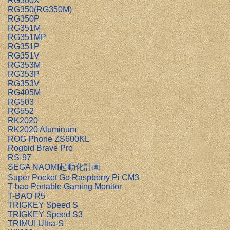
RG300X
RG350(RG350M)
RG350P
RG351M
RG351MP
RG351P
RG351V
RG353M
RG353P
RG353V
RG405M
RG503
RG552
RK2020
RK2020 Aluminum
ROG Phone ZS600KL
Rogbid Brave Pro
RS-97
SEGA NAOMI起動化計画
Super Pocket Go Raspberry Pi CM3
T-bao Portable Gaming Monitor
T-BAO R5
TRIGKEY Speed S
TRIGKEY Speed S3
TRIMUI Ultra-S