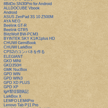
8BitDo SN30Pro for Android
ALLDOCUBE Vbook
Android
ASUS ZenPad 3S 10 Z500M
AYA NEO
Beelink GT-R
Beelink GTR5
BlitzWolf BW-PCM3
BYINTEK SKY K1/K1plus HD
CHUWI GemiBook
CHUWI LarkBox
CPS2のコンパネを作る
ELEGIANT
GKD MINI
GKD350H
GMK NucBox
GPD WIN
GPD WIN3
GPD XD PLUS
GPD XP
IgA腎症闘病記
LarkBox X
LEMFO LEM4Pro
Lenovo Tab P11 Pro