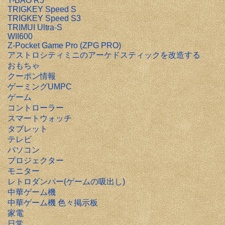
T-BAO R5
TRIGKEY Speed S
TRIGKEY Speed S3
TRIMUI Ultra-S
WII600
Z-Pocket Game Pro (ZPG PRO)
アストロシティミニのアーケドスティックを改造する
おもちゃ
クーポン情報
ゲーミングUMPC
ゲーム
コントローラー
スマートウォッチ
タブレット
テレビ
パソコン
プロジェクター
モニター
レトロダンパー(ゲームの吸出し)
中華ゲーム機
中華ゲーム機 色々掲示板
家電
日常