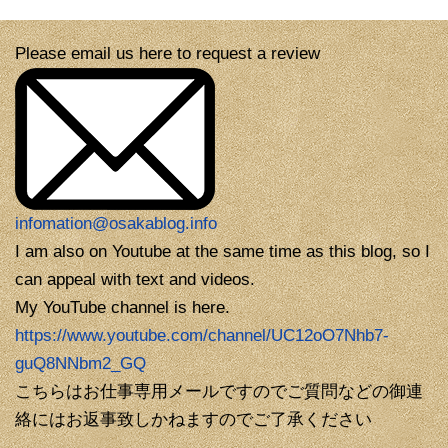
Please email us here to request a review
infomation@osakablog.info
I am also on Youtube at the same time as this blog, so I
can appeal with text and videos.
My YouTube channel is here.
https://www.youtube.com/channel/UC12oO7Nhb7-
guQ8NNbm2_GQ
こちらはお仕事専用メールですのでご質問などの御連
絡にはお返事致しかねますのでご了承ください