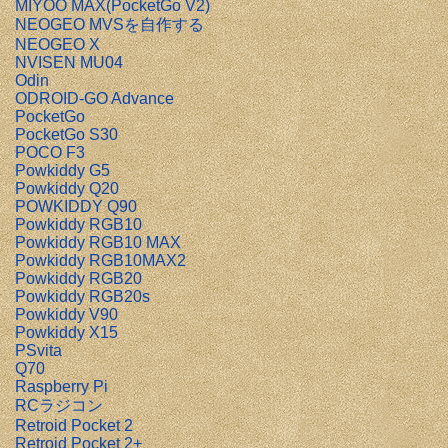
MIYOO MAX(PocketGo V2)
NEOGEO MVSを自作する
NEOGEO X
NVISEN MU04
Odin
ODROID-GO Advance
PocketGo
PocketGo S30
POCO F3
Powkiddy G5
Powkiddy Q20
POWKIDDY Q90
Powkiddy RGB10
Powkiddy RGB10 MAX
Powkiddy RGB10MAX2
Powkiddy RGB20
Powkiddy RGB20s
Powkiddy V90
Powkiddy X15
PSvita
Q70
Raspberry Pi
RCラジコン
Retroid Pocket 2
Retroid Pocket 2+