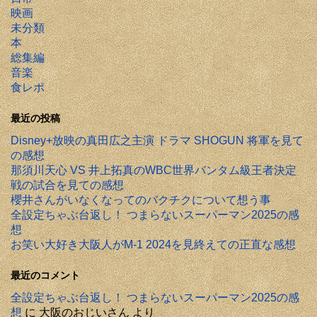
映画
未分類
本
総集編
音楽
食レポ
最近の投稿
Disney+放映の真田広之主演 ドラマ SHOGUN 将軍を見て
の感想
那須川天心 VS 井上拓真のWBC世界バンタム級王者決定
戦の試合を見ての感想
櫻井さんがいなくなってのバクチクについて想う事
全設定ちゃぶ台返し！ つまらないスーパーマン2025の感
想
お笑い大好き大阪人がM-1 2024を見終えての正直な感想
最近のコメント
全設定ちゃぶ台返し！ つまらないスーパーマン2025の感
想
に
大阪のおじいさん
より