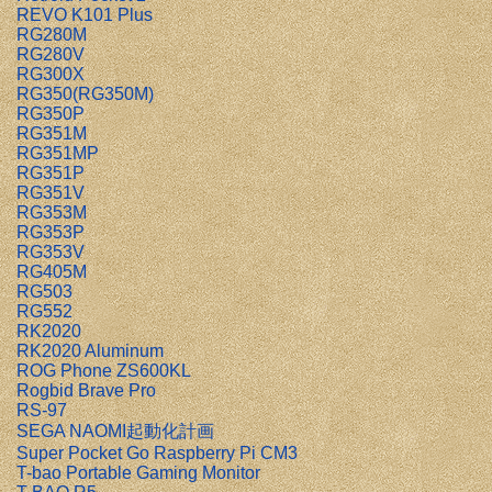
REVO K101 Plus
RG280M
RG280V
RG300X
RG350(RG350M)
RG350P
RG351M
RG351MP
RG351P
RG351V
RG353M
RG353P
RG353V
RG405M
RG503
RG552
RK2020
RK2020 Aluminum
ROG Phone ZS600KL
Rogbid Brave Pro
RS-97
SEGA NAOMI起動化計画
Super Pocket Go Raspberry Pi CM3
T-bao Portable Gaming Monitor