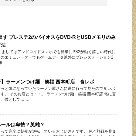
い出す プレステ2のバイオスをDVD-RとUSBメモリのみ
方法
WIN3、ましてはアンドロイドスマホでも簡単にPS2が動く嬉しい時代に
どのエミュレーターでもゲームデータ以外にプレシステーション2
求 …
】ラーメンつけ麺 笑福 西本町店 食レポ
すっと気になっていたラーメン屋さんに遂に行って見たので食レポ
す。 そのお店とは・・。 ラーメンつけ麺 笑福 西本町店 俗に言
、僕としては …
ネールは卑怯？英雄？
って完全に朝夜が逆転しているおじいさんです。 色々熱戦を見ま