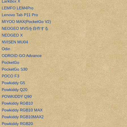
LarkBox X
LEMFO LEM4Pro
Lenovo Tab P11 Pro
MIYOO MAX(PocketGo V2)
NEOGEO MVSを自作する
NEOGEO X
NVISEN MU04
Odin
ODROID-GO Advance
PocketGo
PocketGo S30
POCO F3
Powkiddy G5
Powkiddy Q20
POWKIDDY Q90
Powkiddy RGB10
Powkiddy RGB10 MAX
Powkiddy RGB10MAX2
Powkiddy RGB20