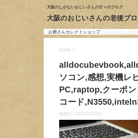
大阪のしがないおじいさんの日々のブログ
大阪のおじいさんの老後ブロ
お爺さんセレクトショップ
HOME
>
alldocubevbook,
ソコン,感想,実機レ
PC,raptop,ク
コード,N3550,inteln
投稿日：
2021年4月29日