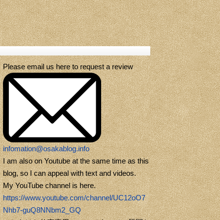
Please email us here to request a review
infomation@osakablog.info
I am also on Youtube at the same time as this
blog, so I can appeal with text and videos.
My YouTube channel is here.
https://www.youtube.com/channel/UC12oO7
Nhb7-guQ8NNbm2_GQ