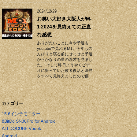
2024/12/29
お笑い大好き大阪人がM-
1 2024を見終えての正直
な感想
ありがたいことに今や予選も
youtubeで見れるM1。今年もの
んびりと寝る前にせっせと予選
からかなりの量の漫才を見まし
た。 そして昨日ようやくビデ
オに撮っていた敗者復活と決勝
をすべて見終えましたので個
…
カテゴリー
15.6インチモニター
8BitDo SN30Pro for Android
ALLDOCUBE Vbook
Android