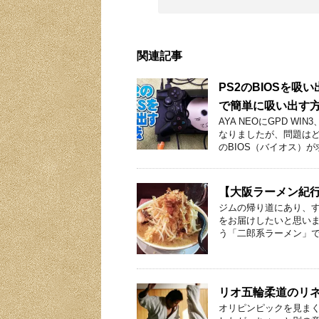
関連記事
PS2のBIOSを吸
で簡単に吸い出す
AYA NEOにGPD 
なりましたが、問題は
のBIOS（バイオス）が
【大阪ラーメン紀行
ジムの帰り道にあり、
をお届けしたいと思いま
う「二郎系ラーメン」で
リオ五輪柔道のリ
オリピンピックを見まく