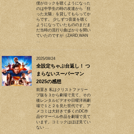
僕がロックを聴くようになった
のは中学生の時の友達から「狂
った太陽」を貸してもらってか
らです。 少しずつ音楽を聴く
ようになっていたもののまだま
だ当時の流行り曲ばかりを聞い
ていたのですが（ZARD,WAN
…
2025/08/24
全設定ちゃぶ台返し！ つ
まらないスーパーマン
2025の感想
前置き 私はクリストファリー
ブ版を３から劇場で見て、その
後レンタルビデオや日曜洋画劇
場で１と２を見た世代です。ア
メコミは大好きで多くのDC作
品やマーベル作品を劇場で見て
います。コミックはほぼ見てい
ない …