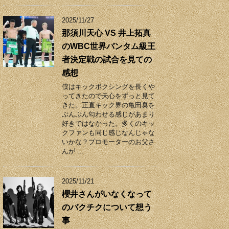
2025/11/27
那須川天心 VS 井上拓真
のWBC世界バンタム級王
者決定戦の試合を見ての
感想
僕はキックボクシングを長くや
ってきたので天心をずっと見て
きた。正直キック界の亀田臭を
ぷんぷん匂わせる感じがあまり
好きではなかった。多くのキッ
クファンも同じ感じなんじゃな
いかな？プロモーターのお父さ
んが …
2025/11/21
櫻井さんがいなくなって
のバクチクについて想う
事