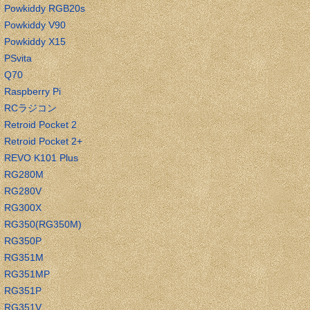
Powkiddy RGB20s
Powkiddy V90
Powkiddy X15
PSvita
Q70
Raspberry Pi
RCラジコン
Retroid Pocket 2
Retroid Pocket 2+
REVO K101 Plus
RG280M
RG280V
RG300X
RG350(RG350M)
RG350P
RG351M
RG351MP
RG351P
RG351V