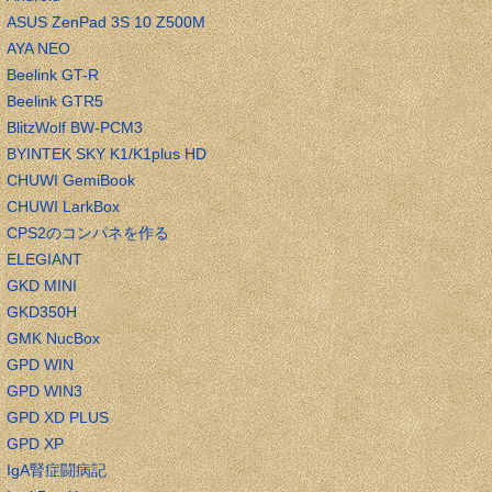
ASUS ZenPad 3S 10 Z500M
AYA NEO
Beelink GT-R
Beelink GTR5
BlitzWolf BW-PCM3
BYINTEK SKY K1/K1plus HD
CHUWI GemiBook
CHUWI LarkBox
CPS2のコンパネを作る
ELEGIANT
GKD MINI
GKD350H
GMK NucBox
GPD WIN
GPD WIN3
GPD XD PLUS
GPD XP
IgA腎症闘病記