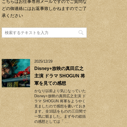
こちらはお仕事専用メールですのでご質問な
どの御連絡にはお返事致しかねますのでご了
承ください
2025/12/29
Disney+放映の真田広之
主演 ドラマ SHOGUN 将
軍を見ての感想
かなり以前より気になっていた
Disney+放映の真田広之主演 ド
ラマ SHOGUN 将軍をようやく
見ましたので感想を書いておき
ます。全10話をものの三日間で
一気に観ました。まず今の総括
の感想としては「 …