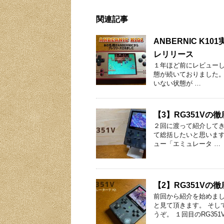
関連記事
ANBERNIC K10
レリリース
１年ほど前にレビューしま
態が続いておりました。そ
いない状態が …
【3】RG351V
２回に渡って紹介してきま
て総括したいと思います。
ュー「エミュレータ …
【2】RG351V
前回から紹介を始めまし
と見て頂きます。 そし
うぞ。 １回目のRG351