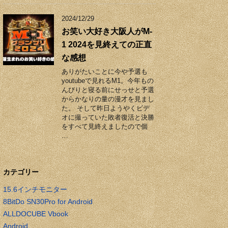
2024/12/29
お笑い大好き大阪人がM-
1 2024を見終えての正直
な感想
ありがたいことに今や予選も
youtubeで見れるM1。今年もの
んびりと寝る前にせっせと予選
からかなりの量の漫才を見まし
た。 そして昨日ようやくビデ
オに撮っていた敗者復活と決勝
をすべて見終えましたので個
…
カテゴリー
15.6インチモニター
8BitDo SN30Pro for Android
ALLDOCUBE Vbook
Android