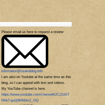
Please email us here to request a review
infomation@osakablog.info
I am also on Youtube at the same time as this
blog, so I can appeal with text and videos.
My YouTube channel is here.
https://www.youtube.com/channel/UC12oO7
Nhb7-guQ8NNbm2_GQ