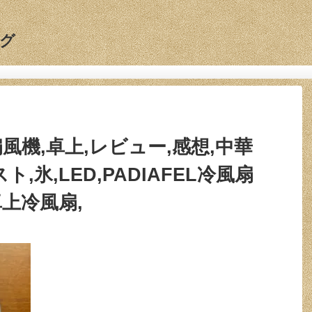
グ
,扇風機,卓上,レビュー,感想,中華
ト,氷,LED,PADIAFEL冷風扇
卓上冷風扇,