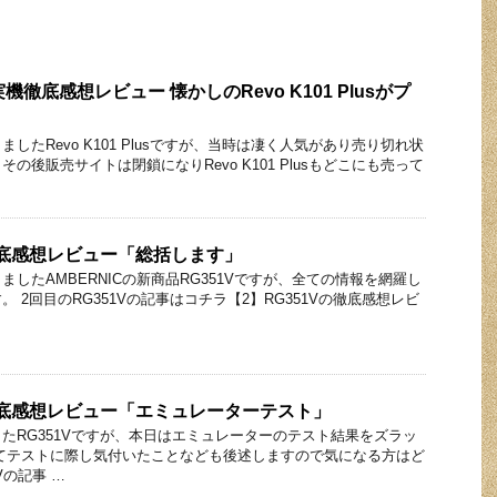
1実機徹底感想レビュー 懐かしのRevo K101 Plusがプ
したRevo K101 Plusですが、当時は凄く人気があり売り切れ状
の後販売サイトは閉鎖になりRevo K101 Plusもどこにも売って
の徹底感想レビュー「総括します」
したAMBERNICの新商品RG351Vですが、全ての情報を網羅し
 2回目のRG351Vの記事はコチラ【2】RG351Vの徹底感想レビ
の徹底感想レビュー「エミュレーターテスト」
たRG351Vですが、本日はエミュレーターのテスト結果をズラッ
てテストに際し気付いたことなども後述しますので気になる方はど
Vの記事 …