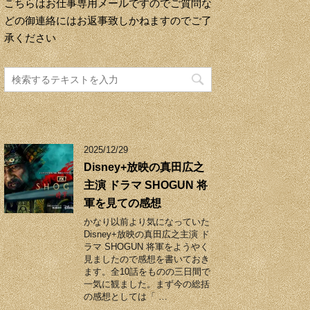
こちらはお仕事専用メールですのでご質問な
どの御連絡にはお返事致しかねますのでご了
承ください
2025/12/29
Disney+放映の真田広之
主演 ドラマ SHOGUN 将
軍を見ての感想
かなり以前より気になっていた
Disney+放映の真田広之主演 ド
ラマ SHOGUN 将軍をようやく
見ましたので感想を書いておき
ます。全10話をものの三日間で
一気に観ました。まず今の総括
の感想としては「 …