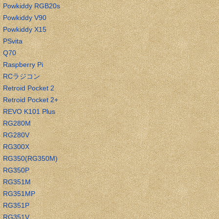
Powkiddy RGB20s
Powkiddy V90
Powkiddy X15
PSvita
Q70
Raspberry Pi
RCラジコン
Retroid Pocket 2
Retroid Pocket 2+
REVO K101 Plus
RG280M
RG280V
RG300X
RG350(RG350M)
RG350P
RG351M
RG351MP
RG351P
RG351V