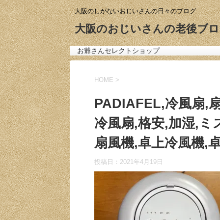
大阪のしがないおじいさんの日々のブログ
大阪のおじいさんの老後ブロ
お爺さんセレクトショップ
HOME
>
PADIAFEL,冷風扇
冷風扇,格安,加湿,ミス
扇風機,卓上冷風機,
投稿日：
2021年4月19日