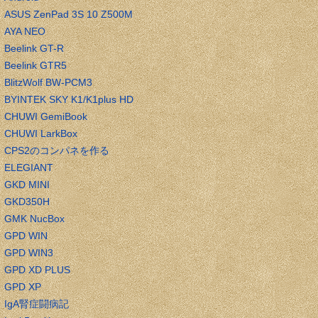
ASUS ZenPad 3S 10 Z500M
AYA NEO
Beelink GT-R
Beelink GTR5
BlitzWolf BW-PCM3
BYINTEK SKY K1/K1plus HD
CHUWI GemiBook
CHUWI LarkBox
CPS2のコンパネを作る
ELEGIANT
GKD MINI
GKD350H
GMK NucBox
GPD WIN
GPD WIN3
GPD XD PLUS
GPD XP
IgA腎症闘病記