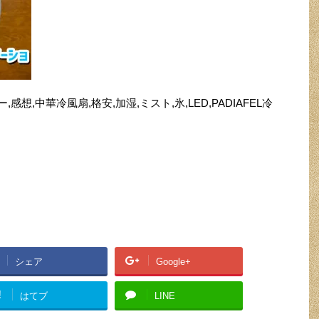
ー,感想,中華冷風扇,格安,加湿,ミスト,氷,LED,PADIAFEL冷
シェア
Google+
!
はてブ
LINE