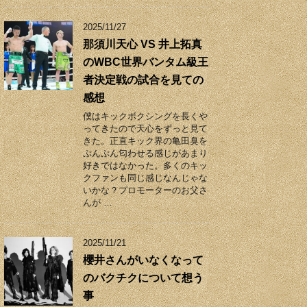
2025/11/27
那須川天心 VS 井上拓真
のWBC世界バンタム級王
者決定戦の試合を見ての
感想
僕はキックボクシングを長くや
ってきたので天心をずっと見て
きた。正直キック界の亀田臭を
ぷんぷん匂わせる感じがあまり
好きではなかった。多くのキッ
クファンも同じ感じなんじゃな
いかな？プロモーターのお父さ
んが …
2025/11/21
櫻井さんがいなくなって
のバクチクについて想う
事