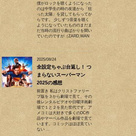
僕がロックを聴くようになった
のは中学生の時の友達から「狂
った太陽」を貸してもらってか
らです。 少しずつ音楽を聴く
ようになっていたもののまだま
だ当時の流行り曲ばかりを聞い
ていたのですが（ZARD,WAN
…
2025/08/24
全設定ちゃぶ台返し！ つ
まらないスーパーマン
2025の感想
前置き 私はクリストファリー
ブ版を３から劇場で見て、その
後レンタルビデオや日曜洋画劇
場で１と２を見た世代です。ア
メコミは大好きで多くのDC作
品やマーベル作品を劇場で見て
います。コミックはほぼ見てい
ない …