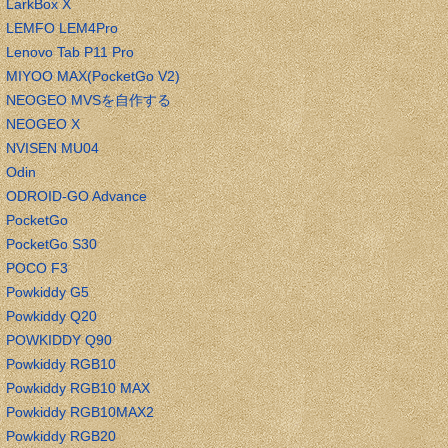
LarkBox X
LEMFO LEM4Pro
Lenovo Tab P11 Pro
MIYOO MAX(PocketGo V2)
NEOGEO MVSを自作する
NEOGEO X
NVISEN MU04
Odin
ODROID-GO Advance
PocketGo
PocketGo S30
POCO F3
Powkiddy G5
Powkiddy Q20
POWKIDDY Q90
Powkiddy RGB10
Powkiddy RGB10 MAX
Powkiddy RGB10MAX2
Powkiddy RGB20