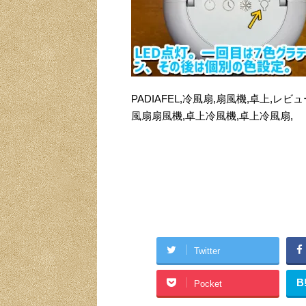
PADIAFEL,冷風扇,扇風機,卓上,レビュ
風扇扇風機,卓上冷風機,卓上冷風扇,
Twitter
B
Pocket