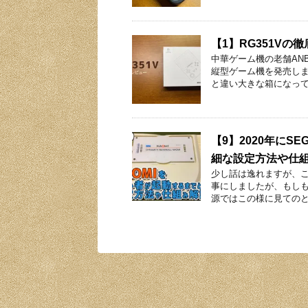
【1】RG351V
中華ゲーム機の老舗ANBE
縦型ゲーム機を発売しま
と違い大きな箱になって
【9】2020年にS
細な設定方法や仕
少し話は逸れますが、
事にしましたが、もしも
源ではこの様に見てのと