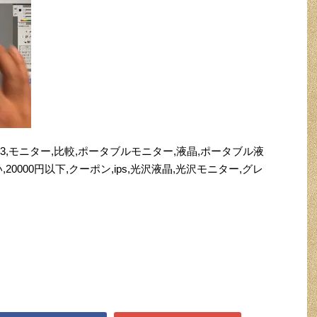
lfBW-PCM3,モニター,比較,ポータブルモニター,液晶,ポータブル液
20000円以下,クーポン,ips,光沢液晶,光沢モニター,グレ