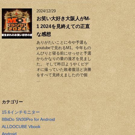
2024/12/29
お笑い大好き大阪人がM-
1 2024を見終えての正直
な感想
ありがたいことに今や予選も
youtubeで見れるM1。今年もの
んびりと寝る前にせっせと予選
からかなりの量の漫才を見まし
た。 そして昨日ようやくビデ
オに撮っていた敗者復活と決勝
をすべて見終えましたので個
…
カテゴリー
15.6インチモニター
8BitDo SN30Pro for Android
ALLDOCUBE Vbook
Android