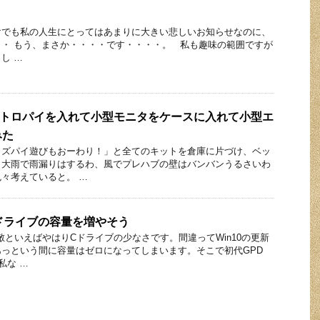
けでも私の人生にとってはあまりに大きい悲しいお知らせなのに、
・ もう、まさか・・・・です・・・・。 私も趣味の範囲ですが
し …
Pi4にレトロパイを入れて小型モニタをケースに入れて小型エ
みた
ラズパイ遊びもおーわり！」と全てのキットを倉庫に片づけ、ベッ
と大雨で雨漏りはするわ、風でプレハブの壁はバンバンうるさいわ
々考えていると。 …
Cドライブの容量を増やそう
の敵といえばやはりCドライブの少なさです。間違ってWin10の更新
っという間に容量はゼロになってしまいます。そこで初代GPD
私な …