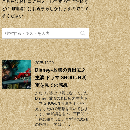
こちらはお仕事専用メールですのでご質問な
どの御連絡にはお返事致しかねますのでご了
承ください
2025/12/29
Disney+放映の真田広之
主演 ドラマ SHOGUN 将
軍を見ての感想
かなり以前より気になっていた
Disney+放映の真田広之主演 ド
ラマ SHOGUN 将軍をようやく
見ましたので感想を書いておき
ます。全10話をものの三日間で
一気に観ました。まず今の総括
の感想としては「 …