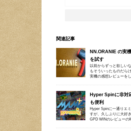
関連記事
NN.ORANIE 
を試す
以前からずっと欲しい
もそういったものだら
実機の感想レビューをし
Hyper Spinに非
も便利
Hyper Spinに一
すが、久しぶりに大好
GPD WINのレビューの