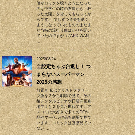
僕がロックを聴くようになった
のは中学生の時の友達から「狂
った太陽」を貸してもらってか
らです。 少しずつ音楽を聴く
ようになっていたもののまだま
だ当時の流行り曲ばかりを聞い
ていたのですが（ZARD,WAN
…
2025/08/24
全設定ちゃぶ台返し！ つ
まらないスーパーマン
2025の感想
前置き 私はクリストファリー
ブ版を３から劇場で見て、その
後レンタルビデオや日曜洋画劇
場で１と２を見た世代です。ア
メコミは大好きで多くのDC作
品やマーベル作品を劇場で見て
います。コミックはほぼ見てい
ない …