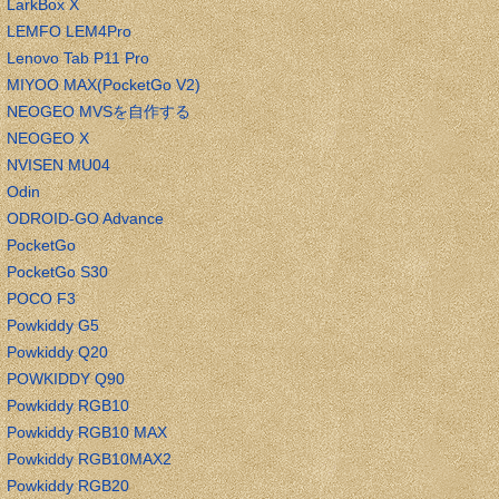
LarkBox X
LEMFO LEM4Pro
Lenovo Tab P11 Pro
MIYOO MAX(PocketGo V2)
NEOGEO MVSを自作する
NEOGEO X
NVISEN MU04
Odin
ODROID-GO Advance
PocketGo
PocketGo S30
POCO F3
Powkiddy G5
Powkiddy Q20
POWKIDDY Q90
Powkiddy RGB10
Powkiddy RGB10 MAX
Powkiddy RGB10MAX2
Powkiddy RGB20