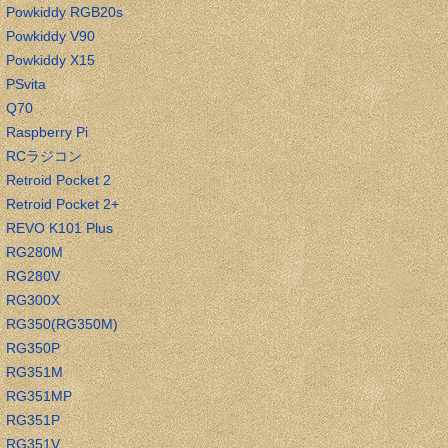
Powkiddy RGB20s
Powkiddy V90
Powkiddy X15
PSvita
Q70
Raspberry Pi
RCラジコン
Retroid Pocket 2
Retroid Pocket 2+
REVO K101 Plus
RG280M
RG280V
RG300X
RG350(RG350M)
RG350P
RG351M
RG351MP
RG351P
RG351V