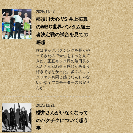
2025/11/27
那須川天心 VS 井上拓真
のWBC世界バンタム級王
者決定戦の試合を見ての
感想
僕はキックボクシングを長くや
ってきたので天心をずっと見て
きた。正直キック界の亀田臭を
ぷんぷん匂わせる感じがあまり
好きではなかった。多くのキッ
クファンも同じ感じなんじゃな
いかな？プロモーターのお父さ
んが …
2025/11/21
櫻井さんがいなくなって
のバクチクについて想う
事