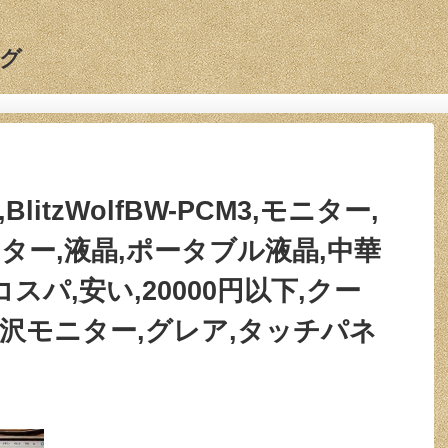
グ
f,BlitzWolfBW-PCM3,モニター,
ター,液晶,ポータブル液晶,中華
スパ,安い,20000円以下,クー
,光沢モニター,グレア,タッチパネ