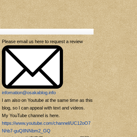
Please email us here to request a review
infomation@osakablog.info
I am also on Youtube at the same time as this
blog, so I can appeal with text and videos.
My YouTube channel is here.
https://www.youtube.com/channel/UC12oO7
Nhb7-guQ8NNbm2_GQ