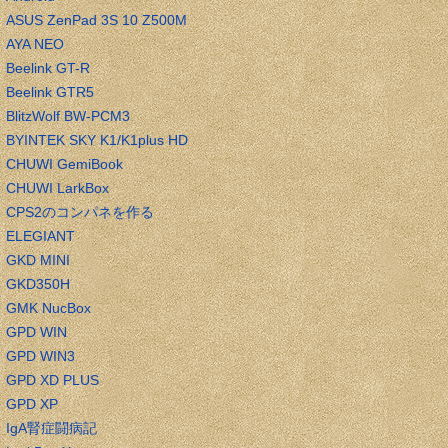
ASUS ZenPad 3S 10 Z500M
AYA NEO
Beelink GT-R
Beelink GTR5
BlitzWolf BW-PCM3
BYINTEK SKY K1/K1plus HD
CHUWI GemiBook
CHUWI LarkBox
CPS2のコンパネを作る
ELEGIANT
GKD MINI
GKD350H
GMK NucBox
GPD WIN
GPD WIN3
GPD XD PLUS
GPD XP
IgA腎症闘病記