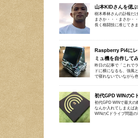
山本KIDさんを偲ぶ
樹木希林さんの訃報だ
まさか・・・まさか・・
長く格闘技に准じてきま
Raspberry 
ミュ機を自作して
昨日の記事で「これで
ドに横になるも、強風
で寝れないでいながら色
初代GPD WINの
初代GPD WINで最大
なんか入れてしまえばあ
WINのCドライブ問題の