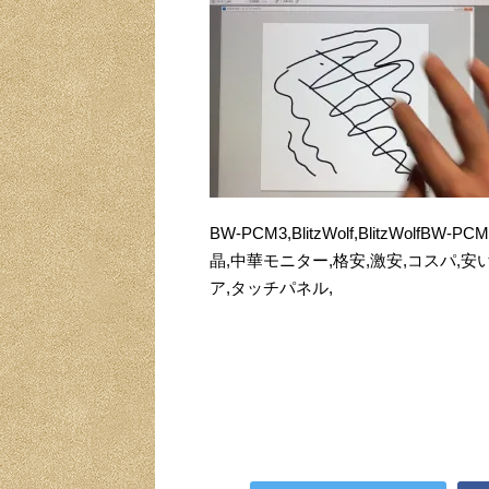
BW-PCM3,BlitzWolf,BlitzWo
晶,中華モニター,格安,激安,コスパ,安い,
ア,タッチパネル,