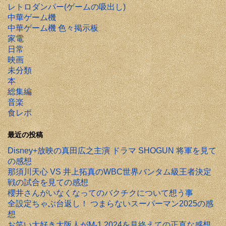
レトロダンパー(ゲームの吸出し)
中華ゲーム機
中華ゲーム機 色々掲示板
家電
日常
映画
未分類
本
総集編
音楽
食レポ
最近の投稿
Disney+放映の真田広之主演 ドラマ SHOGUN 将軍を見て
の感想
那須川天心 VS 井上拓真のWBC世界バンタム級王者決定
戦の試合を見ての感想
櫻井さんがいなくなってのバクチクについて想う事
全設定ちゃぶ台返し！ つまらないスーパーマン2025の感
想
お笑い大好き大阪人がM-1 2024を見終えての正直な感想