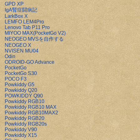
GPD XP
IgA腎症闘病記
LarkBox X
LEMFO LEM4Pro
Lenovo Tab P11 Pro
MIYOO MAX(PocketGo V2)
NEOGEO MVSを自作する
NEOGEO X
NVISEN MU04
Odin
ODROID-GO Advance
PocketGo
PocketGo S30
POCO F3
Powkiddy G5
Powkiddy Q20
POWKIDDY Q90
Powkiddy RGB10
Powkiddy RGB10 MAX
Powkiddy RGB10MAX2
Powkiddy RGB20
Powkiddy RGB20s
Powkiddy V90
Powkiddy X15