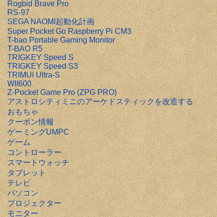
Rogbid Brave Pro
RS-97
SEGA NAOMI起動化計画
Super Pocket Go Raspberry Pi CM3
T-bao Portable Gaming Monitor
T-BAO R5
TRIGKEY Speed S
TRIGKEY Speed S3
TRIMUI Ultra-S
WII600
Z-Pocket Game Pro (ZPG PRO)
アストロシティミニのアーケドスティックを改造する
おもちゃ
クーポン情報
ゲーミングUMPC
ゲーム
コントローラー
スマートウォッチ
タブレット
テレビ
パソコン
プロジェクター
モニター