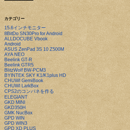
カテゴリー
15.6インチモニター
8BitDo SN30Pro for Android
ALLDOCUBE Vbook
Android
ASUS ZenPad 3S 10 Z500M
AYA NEO
Beelink GT-R
Beelink GTR5
BlitzWolf BW-PCM3
BYINTEK SKY K1/K1plus HD
CHUWI GemiBook
CHUWI LarkBox
CPS2のコンパネを作る
ELEGIANT
GKD MINI
GKD350H
GMK NucBox
GPD WIN
GPD WIN3
GPD XD PLUS