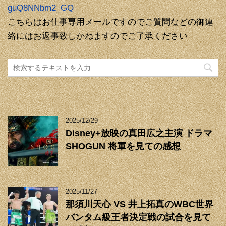
guQ8NNbm2_GQ
こちらはお仕事専用メールですのでご質問などの御連
絡にはお返事致しかねますのでご了承ください
2025/12/29
Disney+放映の真田広之主演 ドラマ
SHOGUN 将軍を見ての感想
2025/11/27
那須川天心 VS 井上拓真のWBC世界
バンタム級王者決定戦の試合を見て