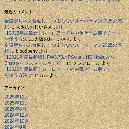
最近のコメント
全設定ちゃぶ台返し！ つまらないスーパーマン2025の感
想
に
大阪のおじいさん
より
【2022年度最新】レトロアーチや中華ゲーム機でチート
を使う方法
に
大阪のおじいさん
より
全設定ちゃぶ台返し！ つまらないスーパーマン2025の感
想
に
bloodberry
より
【2021年度最新版】FW3.73のPSvitaにHENkakuから
Ensoをインストールさせる」
に
クレアロール
より
【2022年度最新】レトロアーチや中華ゲーム機でチート
を使う方法
に
ヒカル
より
アーカイブ
2025年12月
2025年11月
2025年8月
2024年12月
2024年10月
2024年9月