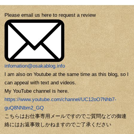
Please email us here to request a review
infomation@osakablog.info
I am also on Youtube at the same time as this blog, so I
can appeal with text and videos.
My YouTube channel is here.
https://www.youtube.com/channel/UC12oO7Nhb7-
guQ8NNbm2_GQ
こちらはお仕事専用メールですのでご質問などの御連
絡にはお返事致しかねますのでご了承ください