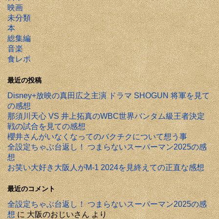
映画
未分類
本
総集編
音楽
食レポ
最近の投稿
Disney+放映の真田広之主演 ドラマ SHOGUN 将軍を見て
の感想
那須川天心 VS 井上拓真のWBC世界バンタム級王者決定
戦の試合を見ての感想
櫻井さんがいなくなってのバクチクについて想う事
全設定ちゃぶ台返し！ つまらないスーパーマン2025の感
想
お笑い大好き大阪人がM-1 2024を見終えての正直な感想
最近のコメント
全設定ちゃぶ台返し！ つまらないスーパーマン2025の感
想
に
大阪のおじいさん
より