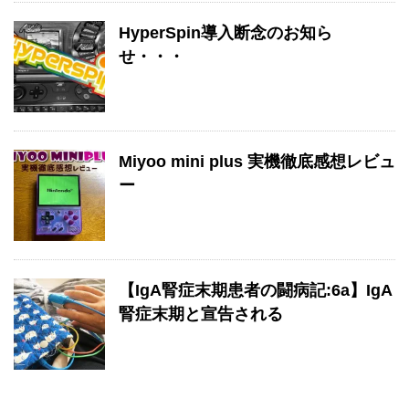
HyperSpin導入断念のお知ら
せ・・・
Miyoo mini plus 実機徹底感想レビュ
ー
【IgA腎症末期患者の闘病記:6a】IgA
腎症末期と宣告される