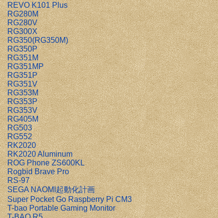
REVO K101 Plus
RG280M
RG280V
RG300X
RG350(RG350M)
RG350P
RG351M
RG351MP
RG351P
RG351V
RG353M
RG353P
RG353V
RG405M
RG503
RG552
RK2020
RK2020 Aluminum
ROG Phone ZS600KL
Rogbid Brave Pro
RS-97
SEGA NAOMI起動化計画
Super Pocket Go Raspberry Pi CM3
T-bao Portable Gaming Monitor
T-BAO R5