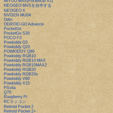
MIYOO MAX(PocketGo V2)
NEOGEO MVSを自作する
NEOGEO X
NVISEN MU04
Odin
ODROID-GO Advance
PocketGo
PocketGo S30
POCO F3
Powkiddy G5
Powkiddy Q20
POWKIDDY Q90
Powkiddy RGB10
Powkiddy RGB10 MAX
Powkiddy RGB10MAX2
Powkiddy RGB20
Powkiddy RGB20s
Powkiddy V90
Powkiddy X15
PSvita
Q70
Raspberry Pi
RCラジコン
Retroid Pocket 2
Retroid Pocket 2+