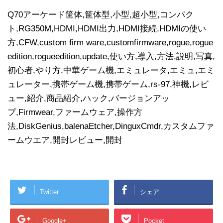
Q70アーケード筐体,筐体型,小型,超小型,コンパク
ト,RG350M,HDMI,HDMI出力,HDMI接続,HDMIの使い
方,CFW,custom firm ware,customfirmware,rogue,rogue
edition,rogueedition,update,使い方,導入,方法,説明,写真,
初心者,やり方,中華ゲーム機,エミュレータ,エミュ,エミ
ュレーター,携帯ゲーム機,携帯ゲーム,rs-97,神機,レビ
ュー,紹介,商品紹介,ハック,バージョンアッ
プ,Firmwear,ファームウェア,操作方
法,DiskGenius,balenaEtcher,DinguxCmdr,カスタムファ
ームウエア,開封レビュー,開封
Twitter
シェア
Google+
Pocket