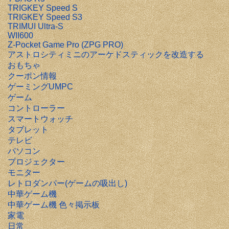
TRIGKEY Speed S
TRIGKEY Speed S3
TRIMUI Ultra-S
WII600
Z-Pocket Game Pro (ZPG PRO)
アストロシティミニのアーケドスティックを改造する
おもちゃ
クーポン情報
ゲーミングUMPC
ゲーム
コントローラー
スマートウォッチ
タブレット
テレビ
パソコン
プロジェクター
モニター
レトロダンパー(ゲームの吸出し)
中華ゲーム機
中華ゲーム機 色々掲示板
家電
日常