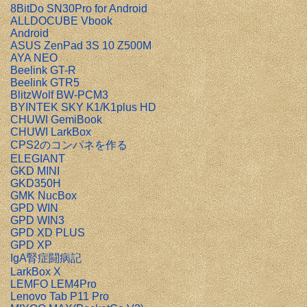
8BitDo SN30Pro for Android
ALLDOCUBE Vbook
Android
ASUS ZenPad 3S 10 Z500M
AYA NEO
Beelink GT-R
Beelink GTR5
BlitzWolf BW-PCM3
BYINTEK SKY K1/K1plus HD
CHUWI GemiBook
CHUWI LarkBox
CPS2のコンパネを作る
ELEGIANT
GKD MINI
GKD350H
GMK NucBox
GPD WIN
GPD WIN3
GPD XD PLUS
GPD XP
IgA腎症闘病記
LarkBox X
LEMFO LEM4Pro
Lenovo Tab P11 Pro