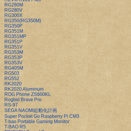
RG280M
RG280V
RG300X
RG350(RG350M)
RG350P
RG351M
RG351MP
RG351P
RG351V
RG353M
RG353P
RG353V
RG405M
RG503
RG552
RK2020
RK2020 Aluminum
ROG Phone ZS600KL
Rogbid Brave Pro
RS-97
SEGA NAOMI起動化計画
Super Pocket Go Raspberry Pi CM3
T-bao Portable Gaming Monitor
T-BAO R5