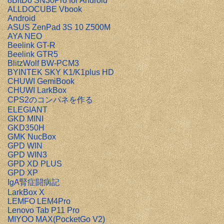
8BitDo SN30Pro for Android
ALLDOCUBE Vbook
Android
ASUS ZenPad 3S 10 Z500M
AYA NEO
Beelink GT-R
Beelink GTR5
BlitzWolf BW-PCM3
BYINTEK SKY K1/K1plus HD
CHUWI GemiBook
CHUWI LarkBox
CPS2のコンパネを作る
ELEGIANT
GKD MINI
GKD350H
GMK NucBox
GPD WIN
GPD WIN3
GPD XD PLUS
GPD XP
IgA腎症闘病記
LarkBox X
LEMFO LEM4Pro
Lenovo Tab P11 Pro
MIYOO MAX(PocketGo V2)