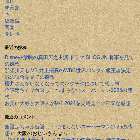
映画
未分類
本
総集編
音楽
食レポ
最近の投稿
Disney+放映の真田広之主演 ドラマ SHOGUN 将軍を見て
の感想
那須川天心 VS 井上拓真のWBC世界バンタム級王者決定
戦の試合を見ての感想
櫻井さんがいなくなってのバクチクについて想う事
全設定ちゃぶ台返し！ つまらないスーパーマン2025の感
想
お笑い大好き大阪人がM-1 2024を見終えての正直な感想
最近のコメント
全設定ちゃぶ台返し！ つまらないスーパーマン2025の感
想
に
大阪のおじいさん
より
【2022年度最新】レトロアーチや中華ゲーム機でチート