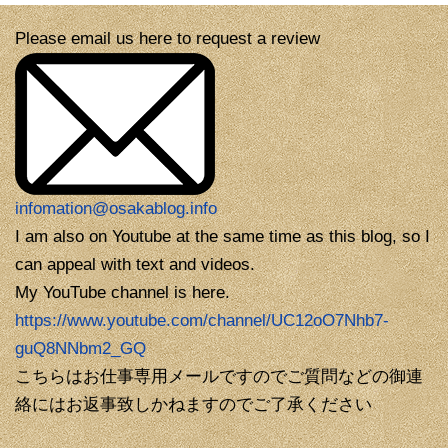
Please email us here to request a review
infomation@osakablog.info
I am also on Youtube at the same time as this blog, so I
can appeal with text and videos.
My YouTube channel is here.
https://www.youtube.com/channel/UC12oO7Nhb7-
guQ8NNbm2_GQ
こちらはお仕事専用メールですのでご質問などの御連
絡にはお返事致しかねますのでご了承ください