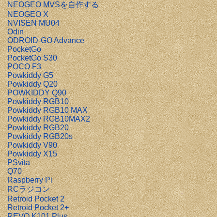
NEOGEO MVSを自作する
NEOGEO X
NVISEN MU04
Odin
ODROID-GO Advance
PocketGo
PocketGo S30
POCO F3
Powkiddy G5
Powkiddy Q20
POWKIDDY Q90
Powkiddy RGB10
Powkiddy RGB10 MAX
Powkiddy RGB10MAX2
Powkiddy RGB20
Powkiddy RGB20s
Powkiddy V90
Powkiddy X15
PSvita
Q70
Raspberry Pi
RCラジコン
Retroid Pocket 2
Retroid Pocket 2+
REVO K101 Plus