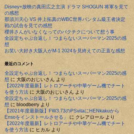
Disney+放映の真田広之主演 ドラマ SHOGUN 将軍を見て
の感想
那須川天心 VS 井上拓真のWBC世界バンタム級王者決定
戦の試合を見ての感想
櫻井さんがいなくなってのバクチクについて想う事
全設定ちゃぶ台返し！ つまらないスーパーマン2025の感
想
お笑い大好き大阪人がM-1 2024を見終えての正直な感想
最近のコメント
全設定ちゃぶ台返し！ つまらないスーパーマン2025の感
想
に
大阪のおじいさん
より
【2022年度最新】レトロアーチや中華ゲーム機でチート
を使う方法
に
大阪のおじいさん
より
全設定ちゃぶ台返し！ つまらないスーパーマン2025の感
想
に
bloodberry
より
【2021年度最新版】FW3.73のPSvitaにHENkakuから
Ensoをインストールさせる」
に
クレアロール
より
【2022年度最新】レトロアーチや中華ゲーム機でチート
を使う方法
に
ヒカル
より