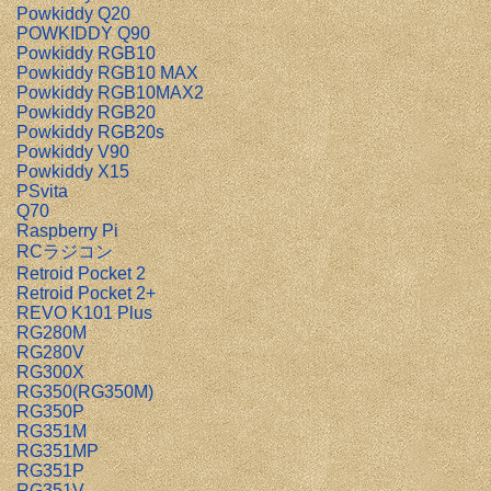
Powkiddy Q20
POWKIDDY Q90
Powkiddy RGB10
Powkiddy RGB10 MAX
Powkiddy RGB10MAX2
Powkiddy RGB20
Powkiddy RGB20s
Powkiddy V90
Powkiddy X15
PSvita
Q70
Raspberry Pi
RCラジコン
Retroid Pocket 2
Retroid Pocket 2+
REVO K101 Plus
RG280M
RG280V
RG300X
RG350(RG350M)
RG350P
RG351M
RG351MP
RG351P
RG351V