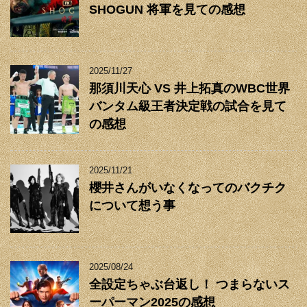
SHOGUN 将軍を見ての感想
2025/11/27
那須川天心 VS 井上拓真のWBC世界
バンタム級王者決定戦の試合を見て
の感想
2025/11/21
櫻井さんがいなくなってのバクチク
について想う事
2025/08/24
全設定ちゃぶ台返し！ つまらないス
ーパーマン2025の感想