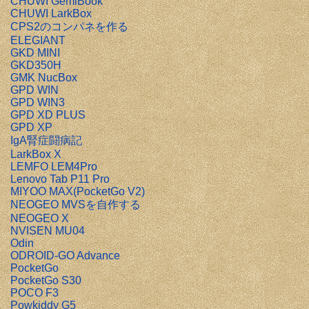
CHUWI GemiBook
CHUWI LarkBox
CPS2のコンパネを作る
ELEGIANT
GKD MINI
GKD350H
GMK NucBox
GPD WIN
GPD WIN3
GPD XD PLUS
GPD XP
IgA腎症闘病記
LarkBox X
LEMFO LEM4Pro
Lenovo Tab P11 Pro
MIYOO MAX(PocketGo V2)
NEOGEO MVSを自作する
NEOGEO X
NVISEN MU04
Odin
ODROID-GO Advance
PocketGo
PocketGo S30
POCO F3
Powkiddy G5