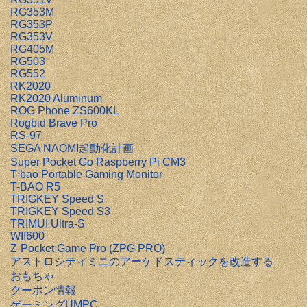
RG353M
RG353P
RG353V
RG405M
RG503
RG552
RK2020
RK2020 Aluminum
ROG Phone ZS600KL
Rogbid Brave Pro
RS-97
SEGA NAOMI起動化計画
Super Pocket Go Raspberry Pi CM3
T-bao Portable Gaming Monitor
T-BAO R5
TRIGKEY Speed S
TRIGKEY Speed S3
TRIMUI Ultra-S
WII600
Z-Pocket Game Pro (ZPG PRO)
アストロシティミニのアーケドスティックを改造する
おもちゃ
クーポン情報
ゲーミングUMPC