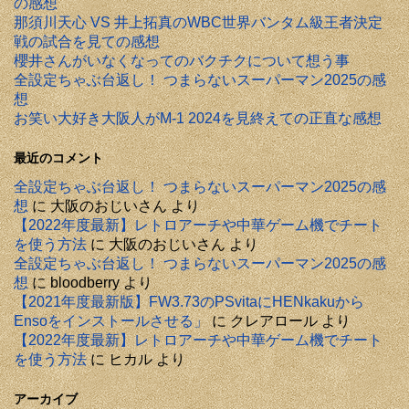
の感想
那須川天心 VS 井上拓真のWBC世界バンタム級王者決定
戦の試合を見ての感想
櫻井さんがいなくなってのバクチクについて想う事
全設定ちゃぶ台返し！ つまらないスーパーマン2025の感
想
お笑い大好き大阪人がM-1 2024を見終えての正直な感想
最近のコメント
全設定ちゃぶ台返し！ つまらないスーパーマン2025の感
想
に
大阪のおじいさん
より
【2022年度最新】レトロアーチや中華ゲーム機でチート
を使う方法
に
大阪のおじいさん
より
全設定ちゃぶ台返し！ つまらないスーパーマン2025の感
想
に
bloodberry
より
【2021年度最新版】FW3.73のPSvitaにHENkakuから
Ensoをインストールさせる」
に
クレアロール
より
【2022年度最新】レトロアーチや中華ゲーム機でチート
を使う方法
に
ヒカル
より
アーカイブ