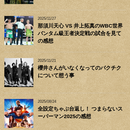
2025/11/27
那須川天心 VS 井上拓真のWBC世界
バンタム級王者決定戦の試合を見て
の感想
2025/11/21
櫻井さんがいなくなってのバクチク
について想う事
2025/08/24
全設定ちゃぶ台返し！ つまらないス
ーパーマン2025の感想