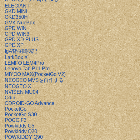
ELEGIANT
GKD MINI
GKD350H
GMK NucBox
GPD WIN
GPD WIN3
GPD XD PLUS
GPD XP
IgA腎症闘病記
LarkBox X
LEMFO LEM4Pro
Lenovo Tab P11 Pro
MIYOO MAX(PocketGo V2)
NEOGEO MVSを自作する
NEOGEO X
NVISEN MU04
Odin
ODROID-GO Advance
PocketGo
PocketGo S30
POCO F3
Powkiddy G5
Powkiddy Q20
POWKIDDY Q90