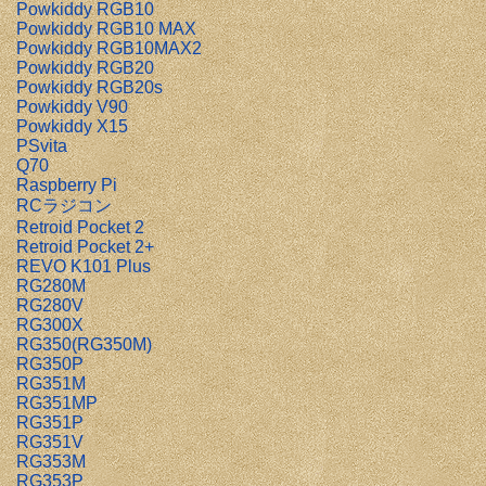
Powkiddy RGB10
Powkiddy RGB10 MAX
Powkiddy RGB10MAX2
Powkiddy RGB20
Powkiddy RGB20s
Powkiddy V90
Powkiddy X15
PSvita
Q70
Raspberry Pi
RCラジコン
Retroid Pocket 2
Retroid Pocket 2+
REVO K101 Plus
RG280M
RG280V
RG300X
RG350(RG350M)
RG350P
RG351M
RG351MP
RG351P
RG351V
RG353M
RG353P