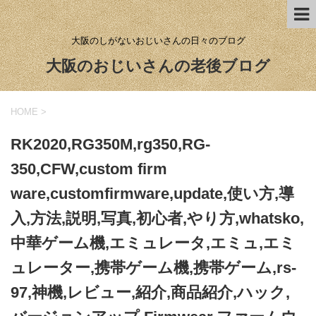
大阪のしがないおじいさんの日々のブログ
大阪のおじいさんの老後ブログ
HOME
>
RK2020,RG350M,rg350,RG-
350,CFW,custom firm
ware,customfirmware,update,使い方,導
入,方法,説明,写真,初心者,やり方,whatsko,
中華ゲーム機,エミュレータ,エミュ,エミ
ュレーター,携帯ゲーム機,携帯ゲーム,rs-
97,神機,レビュー,紹介,商品紹介,ハック,