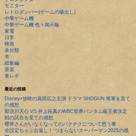
モニター
レトロダンパー(ゲームの吸出し)
中華ゲーム機
中華ゲーム機 色々掲示板
家電
日常
映画
未分類
本
総集編
音楽
食レポ
最近の投稿
Disney+放映の真田広之主演 ドラマ SHOGUN 将軍を見て
の感想
那須川天心 VS 井上拓真のWBC世界バンタム級王者決定
戦の試合を見ての感想
櫻井さんがいなくなってのバクチクについて想う事
全設定ちゃぶ台返し！ つまらないスーパーマン2025の感