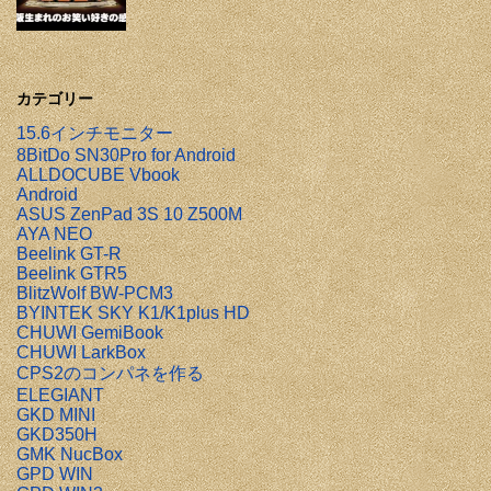
カテゴリー
15.6インチモニター
8BitDo SN30Pro for Android
ALLDOCUBE Vbook
Android
ASUS ZenPad 3S 10 Z500M
AYA NEO
Beelink GT-R
Beelink GTR5
BlitzWolf BW-PCM3
BYINTEK SKY K1/K1plus HD
CHUWI GemiBook
CHUWI LarkBox
CPS2のコンパネを作る
ELEGIANT
GKD MINI
GKD350H
GMK NucBox
GPD WIN