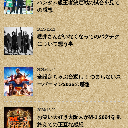
バンタム級王者決定戦の試合を見て
の感想
2025/11/21
櫻井さんがいなくなってのバクチク
について想う事
2025/08/24
全設定ちゃぶ台返し！ つまらないス
ーパーマン2025の感想
2024/12/29
お笑い大好き大阪人がM-1 2024を見
終えての正直な感想