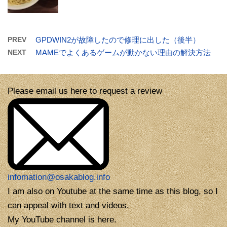
PREV
GPDWIN2が故障したので修理に出した（後半）
NEXT
MAMEでよくあるゲームが動かない理由の解決方法
Please email us here to request a review
infomation@osakablog.info
I am also on Youtube at the same time as this blog, so I
can appeal with text and videos.
My YouTube channel is here.