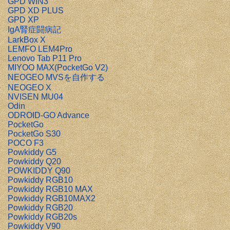
GPD WIN3
GPD XD PLUS
GPD XP
IgA腎症闘病記
LarkBox X
LEMFO LEM4Pro
Lenovo Tab P11 Pro
MIYOO MAX(PocketGo V2)
NEOGEO MVSを自作する
NEOGEO X
NVISEN MU04
Odin
ODROID-GO Advance
PocketGo
PocketGo S30
POCO F3
Powkiddy G5
Powkiddy Q20
POWKIDDY Q90
Powkiddy RGB10
Powkiddy RGB10 MAX
Powkiddy RGB10MAX2
Powkiddy RGB20
Powkiddy RGB20s
Powkiddy V90