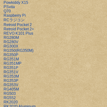
Powkiddy X15
PSvita
Q70
Raspberry Pi
RCラジコン
Retroid Pocket 2
Retroid Pocket 2+
REVO K101 Plus
RG280M
RG280V
RG300X
RG350(RG350M)
RG350P
RG351M
RG351MP
RG351P
RG351V
RG353M
RG353P
RG353V
RG405M
RG503
RG552
RK2020
RK2020 Aluminum