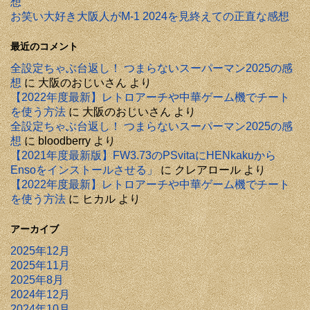
想
お笑い大好き大阪人がM-1 2024を見終えての正直な感想
最近のコメント
全設定ちゃぶ台返し！ つまらないスーパーマン2025の感
想
に
大阪のおじいさん
より
【2022年度最新】レトロアーチや中華ゲーム機でチート
を使う方法
に
大阪のおじいさん
より
全設定ちゃぶ台返し！ つまらないスーパーマン2025の感
想
に
bloodberry
より
【2021年度最新版】FW3.73のPSvitaにHENkakuから
Ensoをインストールさせる」
に
クレアロール
より
【2022年度最新】レトロアーチや中華ゲーム機でチート
を使う方法
に
ヒカル
より
アーカイブ
2025年12月
2025年11月
2025年8月
2024年12月
2024年10月